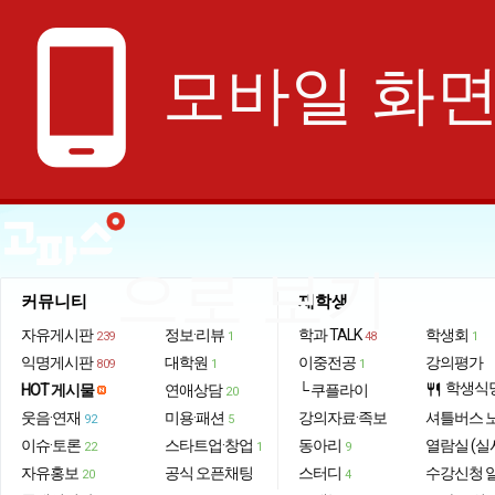
phone_android
모바일 화
으로 보기
커뮤니티
재학생
자유게시판
정보·리뷰
학과 TALK
학생회
239
1
48
1
익명게시판
대학원
이중전공
강의평가
809
1
1
학생식
HOT 게시물
연애상담
└ 쿠플라이
restaurant
20
웃음·연재
미용·패션
강의자료·족보
셔틀버스 
92
5
이슈·토론
스타트업·창업
동아리
열람실 (실
22
1
9
자유홍보
공식 오픈채팅
스터디
수강신청 
20
4