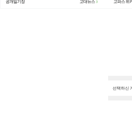
공개일기장
고대뉴스
고파스 위
3
선택하신 