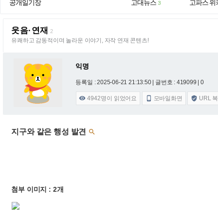
공개일기장
고대뉴스
고파스 위
3
웃음·연재
2
유쾌하고 감동적이며 놀라운 이야기, 자작 연재 콘텐츠!
익명
등록일 : 2025-06-21 21:13:50
| 글번호 : 419099 | 0
4942
명이 읽었어요
모바일화면
URL 



지구와 같은 행성 발견

첨부 이미지 : 2개