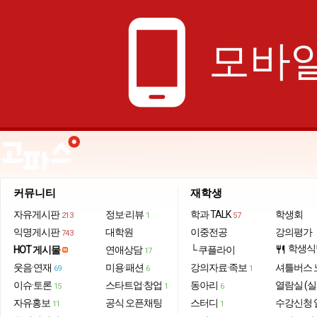
phone_android
모바일
커뮤니티
재학생
자유게시판
정보·리뷰
학과 TALK
학생회
213
1
57
익명게시판
대학원
이중전공
강의평가
743
학생식
HOT 게시물
연애상담
└ 쿠플라이
restaurant
17
웃음·연재
미용·패션
강의자료·족보
셔틀버스 
69
6
1
이슈·토론
스타트업·창업
동아리
열람실 (실
15
1
6
자유홍보
공식 오픈채팅
스터디
수강신청 
11
1