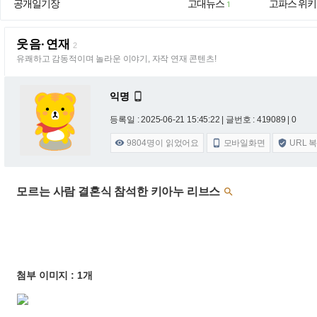
공개일기장
고대뉴스
고파스 위키
1
웃음·연재
2
유쾌하고 감동적이며 놀라운 이야기, 자작 연재 콘텐츠!
익명

등록일 : 2025-06-21 15:45:22
| 글번호 : 419089 | 0
9804
명이 읽었어요
모바일화면
URL 



모르는 사람 결혼식 참석한 키아누 리브스

첨부 이미지 : 1개