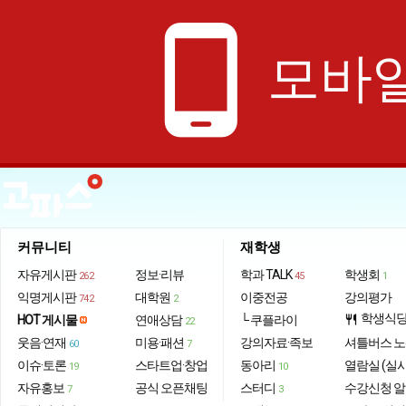
phone_android
모바일
커뮤니티
재학생
자유게시판
정보·리뷰
학과 TALK
학생회
262
45
1
익명게시판
대학원
이중전공
강의평가
742
2
학생식
HOT 게시물
연애상담
└ 쿠플라이
restaurant
22
웃음·연재
미용·패션
강의자료·족보
셔틀버스 
60
7
이슈·토론
스타트업·창업
동아리
열람실 (실
19
10
자유홍보
공식 오픈채팅
스터디
수강신청 
7
3