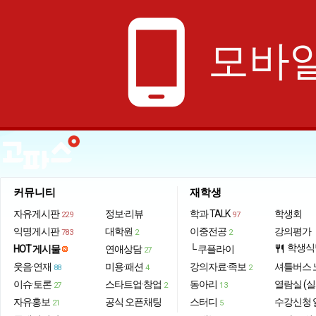
phone_android
모바일
커뮤니티
재학생
자유게시판
정보·리뷰
학과 TALK
학생회
229
97
익명게시판
대학원
이중전공
강의평가
783
2
2
학생식
HOT 게시물
연애상담
└ 쿠플라이
restaurant
27
웃음·연재
미용·패션
강의자료·족보
셔틀버스 
88
4
2
이슈·토론
스타트업·창업
동아리
열람실 (실
27
2
13
자유홍보
공식 오픈채팅
스터디
수강신청 
21
5