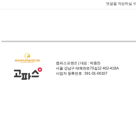
댓글을 작성하실 수
캠퍼스프렌즈 | 대표 : 박종찬
서울 강남구 테헤란로70길12 402-418A
사업자 등록번호 : 391-01-00107