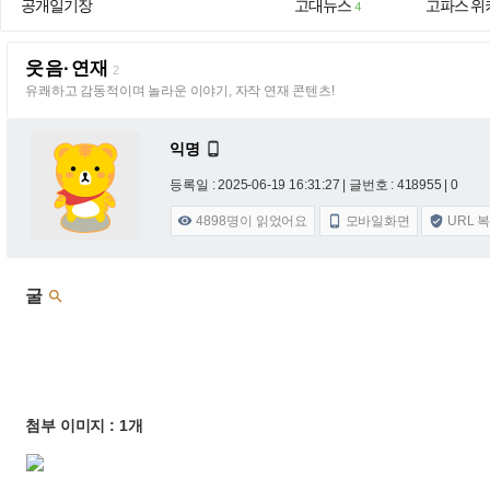
공개일기장
고대뉴스
고파스 위
4
웃음·연재
2
유쾌하고 감동적이며 놀라운 이야기, 자작 연재 콘텐츠!
익명

등록일 : 2025-06-19 16:31:27
| 글번호 : 418955 | 0
4898
명이 읽었어요
모바일화면
URL 



굴

첨부 이미지 : 1개