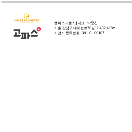
캠퍼스프렌즈 | 대표 : 박종찬
서울 강남구 테헤란로70길12 402-418A
사업자 등록번호 : 391-01-00107