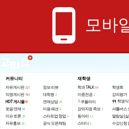
phone_android
모바일
커뮤니티
재학생
자유게시판
정보·리뷰
학과 TALK
학생회
221
59
익명게시판
대학원
이중전공
강의평가
787
2
2
학생식
HOT 게시물
연애상담
└ 쿠플라이
restaurant
24
웃음·연재
미용·패션
강의자료·족보
셔틀버스 
94
4
2
이슈·토론
스타트업·창업
동아리
열람실 (실
29
3
14
자유홍보
공식 오픈채팅
스터디
수강신청 
24
4