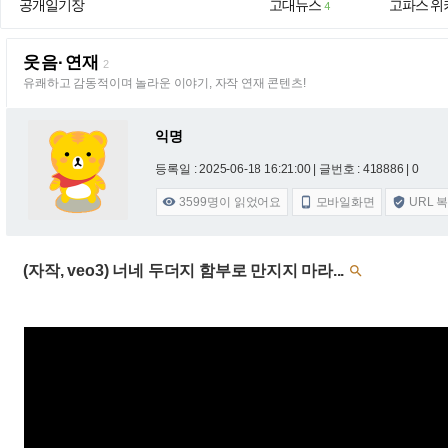
공개일기장
고대뉴스
고파스 위
4
웃음·연재
2
유쾌하고 감동적이며 놀라운 이야기, 자작 연재 콘텐츠!
익명
등록일 : 2025-06-18 16:21:00
| 글번호 : 418886 | 0
3599
명이 읽었어요
모바일화면
URL 



(자작, veo3) 너네 두더지 함부로 만지지 마라...
