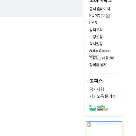
고려대학교
공식 홈페이지
KUPID(포털)
LMS
성적조회
수강신청
학사일정
Student Success
Center
현장실습 지원센터
장학금 공지
고파스
공지사항
카카오톡 문의