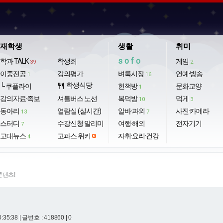
재학생
생활
취미
sofo
학과 TALK
학생회
게임
39
2
이중전공
강의평가
벼룩시장
연예·방송
1
16
학생식당
└ 쿠플라이
restaurant
헌책방
문화교양
1
강의자료·족보
셔틀버스 노선
복덕방
덕게
10
3
동아리
열람실 (실시간)
알바·과외
사진·카메라
13
7
스터디
수강신청 알리미
여행·해외
전자기기
7
고대뉴스
고파스 위키
자취·요리·건강
4
콘텐츠!
0:35:38
| 글번호 : 418860 | 0