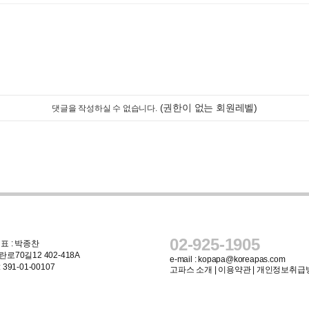
(권한이 없는 회원레벨)
댓글을 작성하실 수 없습니다.
02-925-1905
표 : 박종찬
로70길12 402-418A
e-mail :
kopapa@koreapas.com
91-01-00107
고파스 소개
|
이용약관
|
개인정보취급