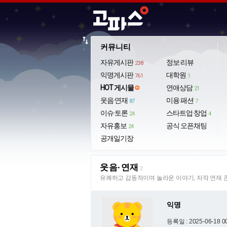
import_export
커뮤니티
자유게시판
정보·리뷰
238
익명게시판
대학원
761
1
HOT 게시물
연애상담
21
웃음·연재
미용·패션
87
7
이슈·토론
스타트업·창업
24
4
자유홍보
공식 오픈채팅
24
공개일기장
웃음·연재
2
유쾌하고 감동적이며 놀라운 이야기, 자작 연재 
익명
등록일 : 2025-06-18 0