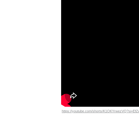
https://youtube.com/shorts/K1OKYrwezVQ?si=Ef