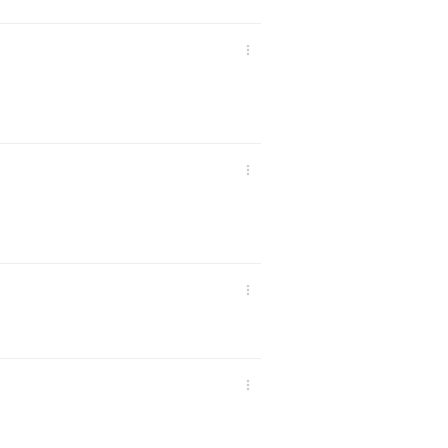



