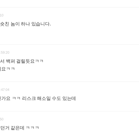
10
숏친 놈이 하나 있습니다.
봐
:
:59:20
서 백퍼 걸릴듯요ㅋㅋ
차네요ㅋㅋ
:
:47:04
닌가요 ㅋㅋ 리스크 해소일 수도 있는데
:
50
있었던거 같은데 ㅋㅋㅋ
: