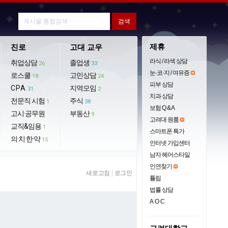
제휴
진로
고대 교우
라식 / 라섹 상담
취업상담
졸업생
26
33
눈·코·지 / 여유증
로스쿨
고민상담
18
24
피부 상담
CPA
지역모임
31
2
치과 상담
전문직 시험
주식
1
38
보험 Q & A
고시·공무원
부동산
9
고려대 원룸
교직&임용
1
스마트폰 특가
의·치·한·약
15
인터넷 가입센터
남자 헤어스타일
인연찾기
새로고침
|
로그인
튤립
법률 상담
AOC