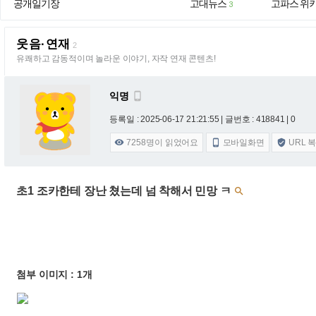
공개일기장
고대뉴스
고파스 위
3
웃음·연재
2
유쾌하고 감동적이며 놀라운 이야기, 자작 연재 콘텐츠!
익명

등록일 : 2025-06-17 21:21:55
| 글번호 : 418841 | 0
7258
명이 읽었어요
모바일화면
URL 



초1 조카한테 장난 쳤는데 넘 착해서 민망 ㅋ

첨부 이미지 : 1개