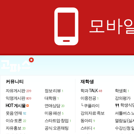
phone_android
모바일
커뮤니티
재학생
자유게시판
정보·리뷰
학과 TALK
학생회
239
1
48
1
익명게시판
대학원
이중전공
강의평가
809
1
1
학생식
HOT 게시물
연애상담
└ 쿠플라이
restaurant
20
웃음·연재
미용·패션
강의자료·족보
셔틀버스 
92
5
이슈·토론
스타트업·창업
동아리
열람실 (실
22
1
9
자유홍보
공식 오픈채팅
스터디
수강신청 
20
4