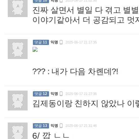

댓글
10
익명
2025-06-17 21:02:50
진짜 살면서 별일 다 겪고 별
이야기같아서 더 공감되고 멋

댓글
11
익명
2025-06-17 21:17:35
??? : 내가 다음 차롄데?!
:

댓글
12
익명
2025-06-17 21:27:36
김제동이랑 친하지 않았나 이

댓글
13
익명
2025-06-17 21:31:46
6/ 깝 ㄴㄴ
: