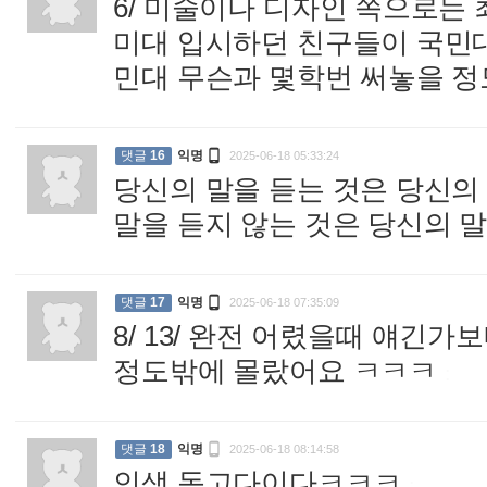
6/ 미술이나 디자인 쪽으로는
미대 입시하던 친구들이 국민대
민대 무슨과 몇학번 써놓을 정

댓글
16
익명
2025-06-18 05:33:24
당신의 말을 듣는 것은 당신의
말을 듣지 않는 것은 당신의 

댓글
17
익명
2025-06-18 07:35:09
8/ 13/ 완전 어렸을때 얘긴가
정도밖에 몰랐어요 ㅋㅋㅋ
:

댓글
18
익명
2025-06-18 08:14:58
인생 독고다이다ㅋㅋㅋ
: