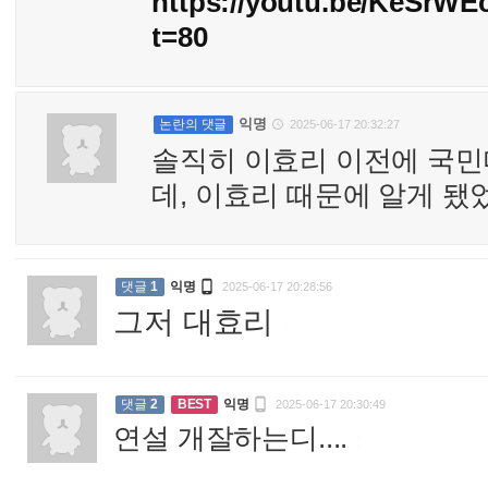
https://youtu.be/KeSr
t=80
익명
논란의 댓글
2025-06-17 20:32:27

솔직히 이효리 이전에 국
데, 이효리 때문에 알게 됐었

댓글
1
익명
2025-06-17 20:28:56
그저 대효리
:

댓글
2
BEST
익명
2025-06-17 20:30:49
연설 개잘하는디....
: