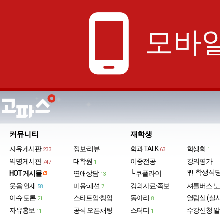
phone_android
모바일
커뮤니티
재학생
자유게시판
정보·리뷰
학과 TALK
학생회
233
63
1
익명게시판
대학원
이중전공
강의평가
747
1
학생식
HOT 게시물
연애상담
└ 쿠플라이
restaurant
13
웃음·연재
미용·패션
강의자료·족보
셔틀버스 
58
7
이슈·토론
스타트업·창업
동아리
열람실 (실
21
8
자유홍보
공식 오픈채팅
스터디
수강신청 
11
1