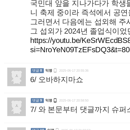
국민대 앞을 지나가다가 학생들
니 축제 중이라 즉석에서 공연을
그러면서 다음에는 섭외해 주
그 섭외가 2024년 졸업식이
https://youtu.be/KeSrWEcdBS
si=NroYeN09TzEFsDQ3&t=80

댓글
8
익명
2025-06-17 20:55:36
6/ 오바하지마쇼
:

댓글
9
익명
2025-06-17 20:58:50
7/ 와 본문부터 댓글까지 슈퍼스