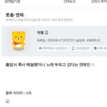
공개일기장
고대뉴스
고파스 위키
웃음·연재
2
유쾌하고 감동적이며 놀라운 이야기, 자작 연재 콘텐츠!
익명

등록일 : 2025-06-17 20:27:57
| 글번호 : 418835 | 0
8648
명이 읽었어요
모바일화면
URL 



졸업식 축사 해달랬더니 노래 부르고 갔다는 연예인

첨부 이미지 : 1개