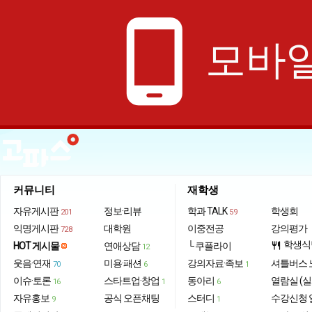
phone_android
모바일
커뮤니티
재학생
자유게시판
정보·리뷰
학과 TALK
학생회
201
59
익명게시판
대학원
이중전공
강의평가
728
학생식
HOT 게시물
연애상담
└ 쿠플라이
restaurant
12
웃음·연재
미용·패션
강의자료·족보
셔틀버스 
70
6
1
이슈·토론
스타트업·창업
동아리
열람실 (실
16
1
6
자유홍보
공식 오픈채팅
스터디
수강신청 
9
1