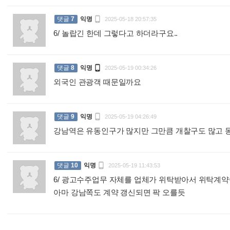

댓글
7
익명
2025-05-18 20:57:35
6/ 놀랍긴 한데 그렇다고 하더라구요..
:

댓글
8
익명
2025-05-19 00:34:26
외국인 관광객 때문일까요
:

댓글
9
익명
2025-05-19 04:26:49
강남역은 유동인구가 많지만 그만큼 개찰구도 많고 동

댓글
10
익명
2025-05-19 11:43:53
6/ 광고수주업무 자체를 업체가 위탁받아서 위탁계
아마 강남쪽도 계약 갱신되면 팍 오를듯
: