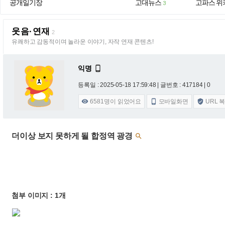
공개일기장
고대뉴스
고파스 위
3
웃음·연재
2
유쾌하고 감동적이며 놀라운 이야기, 자작 연재 콘텐츠!
익명

등록일 : 2025-05-18 17:59:48
| 글번호 : 417184 | 0
6581
명이 읽었어요
모바일화면
URL 



더이상 보지 못하게 될 합정역 광경

첨부 이미지 : 1개