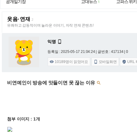
공개일기장
고대뉴스
고파스 위키
1
웃음·연재
2
유쾌하고 감동적이며 놀라운 이야기, 자작 연재 콘텐츠!
익명

등록일 : 2025-05-17 21:04:24
| 글번호 : 417134 | 0
10189
명이 읽었어요
모바일화면
URL



비연예인이 방송에 맛들이면 못 끊는 이유

첨부 이미지 : 1개