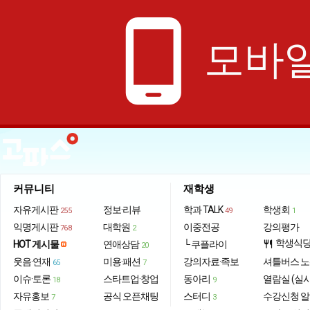
phone_android
모바일
커뮤니티
재학생
자유게시판
정보·리뷰
학과 TALK
학생회
255
49
1
익명게시판
대학원
이중전공
강의평가
768
2
학생식
HOT 게시물
연애상담
└ 쿠플라이
restaurant
20
웃음·연재
미용·패션
강의자료·족보
셔틀버스 
65
7
이슈·토론
스타트업·창업
동아리
열람실 (실
18
9
자유홍보
공식 오픈채팅
스터디
수강신청 
7
3