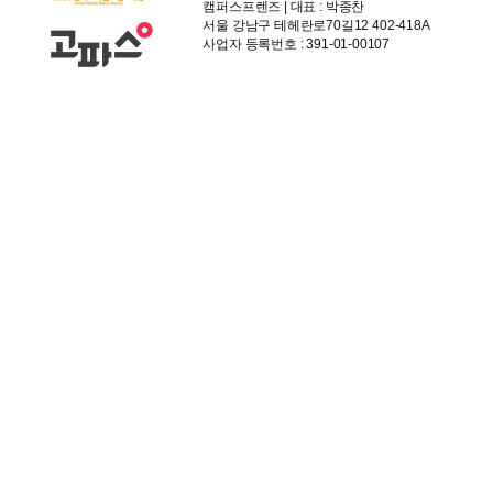
캠퍼스프렌즈 | 대표 : 박종찬
서울 강남구 테헤란로70길12 402-418A
사업자 등록번호 : 391-01-00107