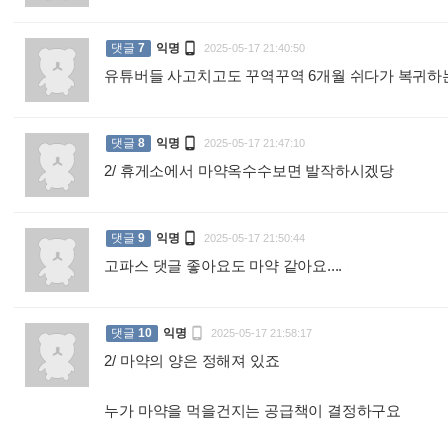

댓글
7
익명
2025-05-17 21:40:50
유튜버들 사고치고도 꾸역꾸역 6개월 쉬다가 복귀하

댓글
8
익명
2025-05-17 21:47:10
2/ 휴게소에서 마약옥수수보면 발작하시겠당
:

댓글
9
익명
2025-05-17 21:50:44
고파스 댓글 좋아요도 마약 같아요....
:

댓글
10
익명
2025-05-17 21:58:17
2/ 마약의 양은 정해져 있죠
누가 마약을 먹을건지는 공급책이 결정하구요