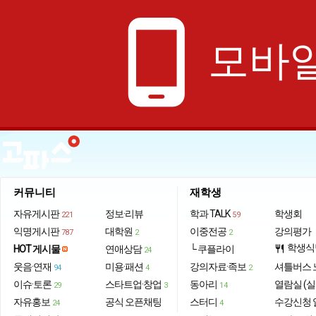
phone_android
모바일
커뮤니티
재학생
자유게시판
정보·리뷰
학과 TALK
학생회
221
59
익명게시판
대학원
이중전공
강의평가
787
2
2
학생식
HOT 게시물
연애상담
└ 쿠플라이
restaurant
24
웃음·연재
미용·패션
강의자료·족보
셔틀버스 
94
4
2
이슈·토론
스타트업·창업
동아리
열람실 (실
29
3
14
자유홍보
공식 오픈채팅
스터디
수강신청 
24
4