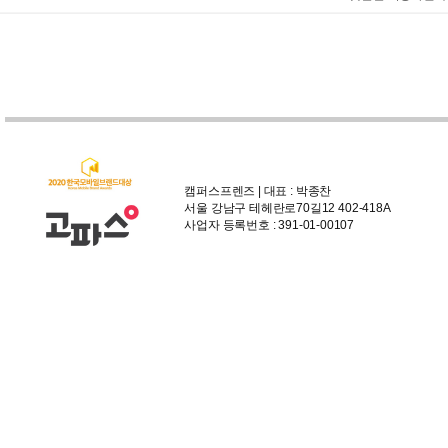
캠퍼스프렌즈 | 대표 : 박종찬
서울 강남구 테헤란로70길12 402-418A
사업자 등록번호 : 391-01-00107