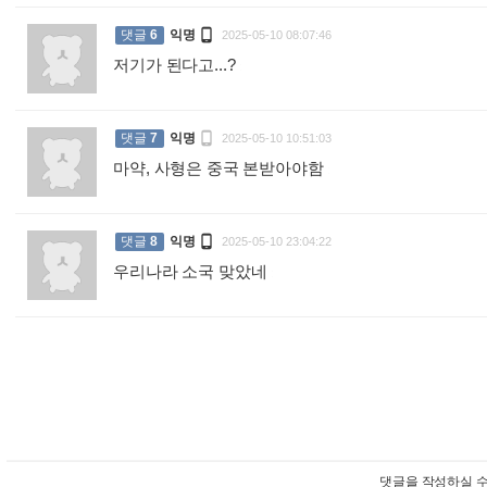

댓글
6
익명
2025-05-10 08:07:46
저기가 된다고...?
:

댓글
7
익명
2025-05-10 10:51:03
마약, 사형은 중국 본받아야함
:

댓글
8
익명
2025-05-10 23:04:22
우리나라 소국 맞았네
:
댓글을 작성하실 수