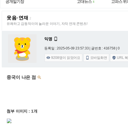
공개일기장
고대뉴스
고파스 위
4
웃음·연재
2
유쾌하고 감동적이며 놀라운 이야기, 자작 연재 콘텐츠!
익명

등록일 : 2025-05-09 23:57:33
| 글번호 : 416758 | 0
9208
명이 읽었어요
모바일화면
URL 



중국이 나은 점

첨부 이미지 : 1개