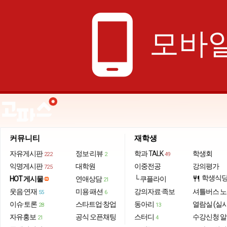
phone_android
모바일
커뮤니티
재학생
자유게시판
정보·리뷰
학과 TALK
학생회
222
2
49
익명게시판
대학원
이중전공
강의평가
725
학생식
HOT 게시물
연애상담
└ 쿠플라이
restaurant
21
웃음·연재
미용·패션
강의자료·족보
셔틀버스 
55
6
이슈·토론
스타트업·창업
동아리
열람실 (실
28
13
자유홍보
공식 오픈채팅
스터디
수강신청 
21
4