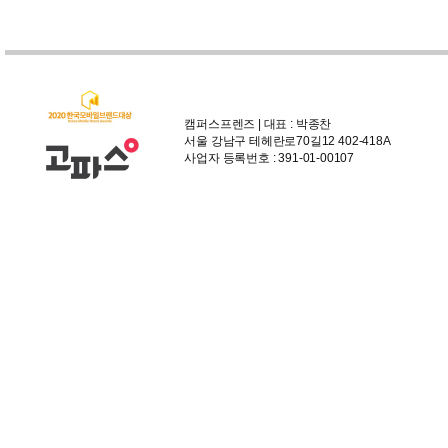
캠퍼스프렌즈 | 대표 : 박종찬
서울 강남구 테헤란로70길12 402-418A
사업자 등록번호 : 391-01-00107