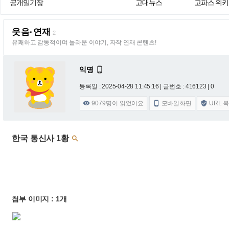
공개일기장
고대뉴스
고파스 위키
웃음·연재
2
유쾌하고 감동적이며 놀라운 이야기, 자작 연재 콘텐츠!
익명

등록일 : 2025-04-28 11:45:16
| 글번호 : 416123 | 0
9079
명이 읽었어요
모바일화면
URL 



한국 통신사 1황

첨부 이미지 : 1개