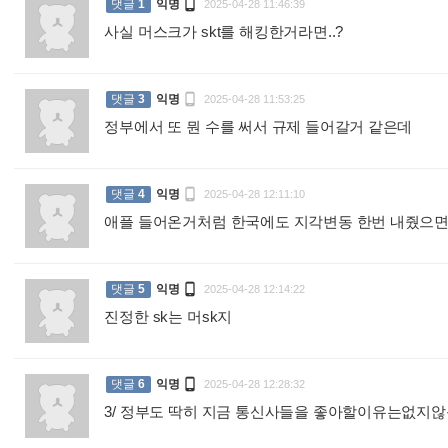

댓글
1
익명
2025-04-28 11:46:39
사실 머스크가 skt를 해킹한거라면..?
:

댓글
3
익명
2025-04-28 11:53:25
정부에서 또 뭔 수를 써서 규제 들어갈거 같은데
:

댓글
4
익명
2025-04-28 12:11:10
애플 들어온거처럼 한국에도 지각변동 한번 내줬으

댓글
5
익명
2025-04-28 12:14:22
진정한 sk는 머sk지
:

댓글
6
익명
2025-04-28 12:28:32
3/ 정부도 딱히 지금 통신사들을 좋아할이유는없지