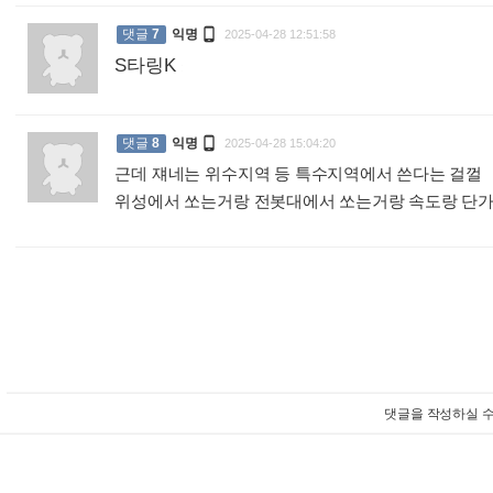

댓글
7
익명
2025-04-28 12:51:58
S타링K
:

댓글
8
익명
2025-04-28 15:04:20
근데 쟤네는 위수지역 등 특수지역에서 쓴다는 걸껄
위성에서 쏘는거랑 전봇대에서 쏘는거랑 속도랑 단
댓글을 작성하실 수