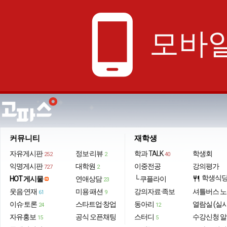
phone_android
모바일
커뮤니티
재학생
자유게시판
정보·리뷰
학과 TALK
학생회
252
2
40
익명게시판
대학원
이중전공
강의평가
727
2
학생식
HOT 게시물
연애상담
└ 쿠플라이
restaurant
23
웃음·연재
미용·패션
강의자료·족보
셔틀버스 
61
9
이슈·토론
스타트업·창업
동아리
열람실 (실
24
12
자유홍보
공식 오픈채팅
스터디
수강신청 
15
5