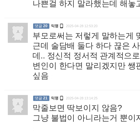
나쁜걸 하지 말라했는데 해놓고

댓글
20
익명
2025-04-28 12:53:20
부모로써는 저렇게 말하는게 
근데 술담배 둘다 하다 끊은 사
데.. 정신적 정서적 관계적으로
변인이 한다면 말리겠지만 쌩판
싶음
:

댓글
21
익명
2025-04-28 13:14:25
막줄보면 딱보이지 않음?
그냥 불법이 아니라는거 뿐이지
: