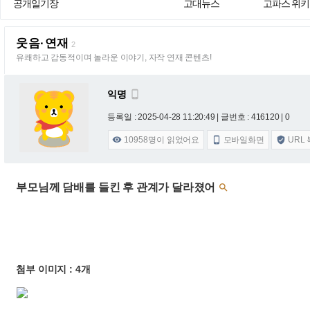
공개일기장
고대뉴스
고파스 위키
웃음·연재
2
유쾌하고 감동적이며 놀라운 이야기, 자작 연재 콘텐츠!
익명

등록일 : 2025-04-28 11:20:49
| 글번호 : 416120 | 0
10958
명이 읽었어요
모바일화면
URL



부모님께 담배를 들킨 후 관계가 달라졌어

첨부 이미지 : 4개