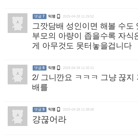

댓글
7
익명
2025-04-28 11:29:52
그깟담배 성인이면 해볼 수도
부모의 아량이 좁을수록 자식
게 아무것도 못터놓을겁니다
:

댓글
8
익명
2025-04-28 11:32:21
2/ 그니깐요 ㅋㅋㅋ 그냥 끊
배를
:

댓글
9
익명
2025-04-28 11:38:06
걍끊어라
: