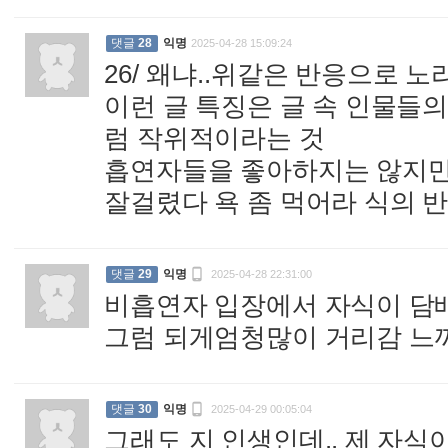
댓글
28
익명
2025-04-28 15:09:24
26/ 왜냐..위같은 반응으로 
이런 글 특징은 글 속 인물들
럼 작위적이라는 것
흡연자들을 좋아하지는 않지만
잘걸렸다 욕 좀 먹어라 식의 

댓글
29
익명
2025-04-28 22:31:00
비흡연자 입장에서 자식이 담배 
그럼 되게엄청많이 거리감 느껴

댓글
30
익명
2025-04-29 00:05:04
그래도 지 인생인데.. 제 자