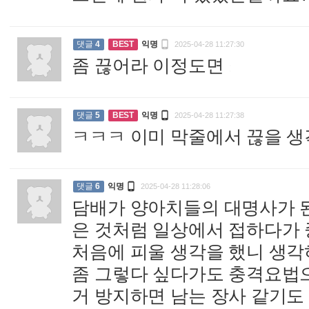

댓글
4
BEST
익명
2025-04-28 11:27:30
좀 끊어라 이정도면
:

댓글
5
BEST
익명
2025-04-28 11:27:38
ㅋㅋㅋ 이미 막줄에서 끊을 

댓글
6
익명
2025-04-28 11:28:06
담배가 양아치들의 대명사가 된
은 것처럼 일상에서 접하다가 
처음에 피울 생각을 했니 생각
좀 그렇다 싶다가도 충격요법으
거 방지하면 남는 장사 같기도