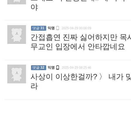
야
:

댓글
31
익명
2025-04-29 00:06:09
간접흡연 진짜 싫어하지만 목사
무교인 입장에서 안타깝네요
:

댓글
32
익명
2025-04-29 08:25:46
사상이 이상한걸까? 〉 내가 
라
: