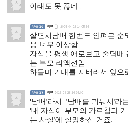
이래도 못 끊네
:

댓글
26
익명
2025-04-28 14:05:56
살면서담배 한번도 안펴본 순
응 너무 이상함
자식을 평생 애로보고 술담배
는 부모 리액션임
하물며 기대를 져버려서 앞으
댓글
27
익명
2025-04-28 14:16:00
'담배'라서, '담배를 피워서'
'내 자식이 부모의 가르침과 
는 사실'에 실망하신 거죠.
: