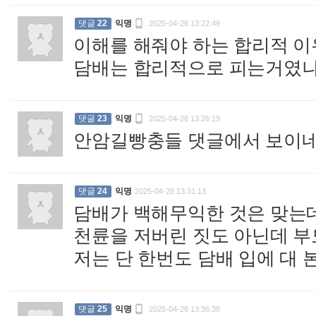

댓글
22
익명
2025-04-28 13:22:49
이해를 해줘야 하는 합리적 이
담배는 합리적으로 피는거였

댓글
23
익명
2025-04-28 13:26:19
안암길빵충들 댓글에서 보이
댓글
24
익명
2025-04-28 13:31:13
담배가 백해무익한 것은 맞는
천륜을 저버린 짓도 아닌데 
저는 단 한번도 담배 입에 대

댓글
25
익명
2025-04-28 13:36:38