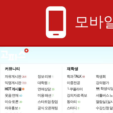
phone_android
모바일
커뮤니티
재학생
자유게시판
정보·리뷰
학과 TALK
학생회
264
1
48
익명게시판
대학원
이중전공
강의평가
723
2
학생식
HOT 게시물
연애상담
└ 쿠플라이
restaurant
20
웃음·연재
미용·패션
강의자료·족보
셔틀버스 
60
7
이슈·토론
스타트업·창업
동아리
열람실 (실
20
10
자유홍보
공식 오픈채팅
스터디
수강신청 
8
3