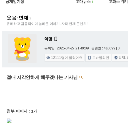
공개일기장
고대뉴스
고파스 위키
1
웃음·연재
2
유쾌하고 감동적이며 놀라운 이야기, 자작 연재 콘텐츠!
익명

등록일 : 2025-04-27 21:49:09
| 글번호 : 416099 | 0
12111
명이 읽었어요
모바일화면
URL



절대 지각안하게 해주겠다는 기사님

첨부 이미지 : 1개