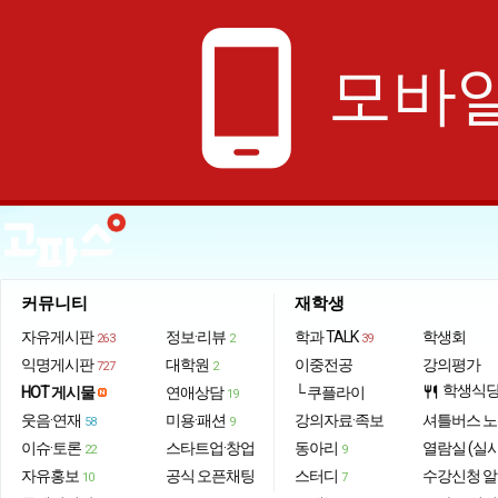
phone_android
모바일
커뮤니티
재학생
자유게시판
정보·리뷰
학과 TALK
학생회
263
2
39
익명게시판
대학원
이중전공
강의평가
727
2
학생식
HOT 게시물
연애상담
└ 쿠플라이
restaurant
19
웃음·연재
미용·패션
강의자료·족보
셔틀버스 
58
9
이슈·토론
스타트업·창업
동아리
열람실 (실
22
9
자유홍보
공식 오픈채팅
스터디
수강신청 
10
7