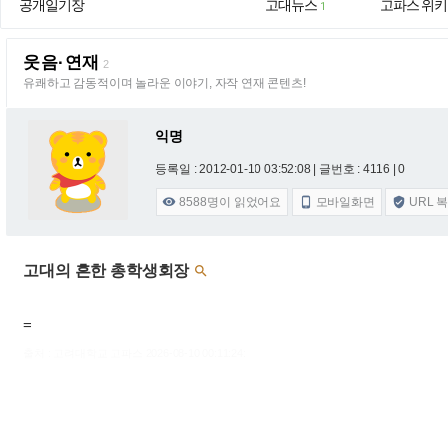
공개일기장
고대뉴스
고파스 위키
1
웃음·연재
2
유쾌하고 감동적이며 놀라운 이야기, 자작 연재 콘텐츠!
익명
등록일 : 2012-01-10 03:52:08
| 글번호 : 4116 | 0
8588
명이 읽었어요
모바일화면
URL 



고대의 흔한 총학생회장

=
출처 : 고려대학교 고파스 2026-08-10 00:11:24: