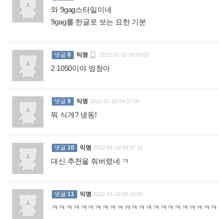
와 9gag스타일이네
9gag를 한글로 보는 묘한 기분
:

댓글
8
익명
2012-01-10 03:59:07
2 1050이야 멍청아
:
댓글
9
익명
2012-01-10 04:37:00
뭐 식게? 냉동!
:
댓글
10
익명
2012-01-10 04:37:11
대신 추천을 줘버렸네 ㅋ
:
댓글
11
익명
2012-01-10 05:10:06
ㅋㅋㅋㅋㅋㅋㅋㅋㅋㅋㅋㅋㅋㅋㅋㅋㅋㅋㅋㅋㅋㅋㅋ