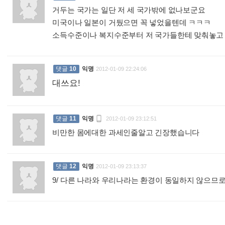
거두는 국가는 일단 저 세 국가밖에 없나보군요
미국이나 일본이 거뒀으면 꼭 넣었을텐데 ㅋㅋㅋ
소득수준이나 복지수준부터 저 국가들한테 맞춰놓고 
댓글
10
익명
2012-01-09 22:24:06
대쓰요!
:

댓글
11
익명
2012-01-09 23:12:51
비만한 몸에대한 과세인줄알고 긴장했습니다
:
댓글
12
익명
2012-01-09 23:13:37
9/ 다른 나라와 우리나라는 환경이 동일하지 않으므