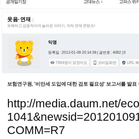
공개일기장
고대뉴스
고파스 위
4
웃음·연재
2
유쾌하고 감동적이며 놀라운 이야기, 자작 연재 콘텐츠!
익명
등록일 : 2012-01-09 20:14:38
| 글번호 : 4092 | 0
7964
명이 읽었어요
모바일화면
URL 



보험연구원, '비만세 도입에 대한 검토 필요성' 보고서를 발표
http://media.daum.net/ec
1041&newsid=20120109
COMM=R7