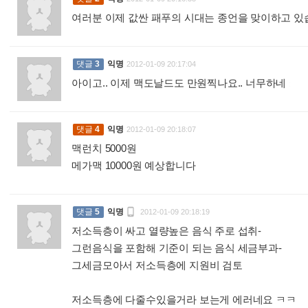
여러분 이제 값싼 패푸의 시대는 종언을 맞이하고 
댓글
3
익명
2012-01-09 20:17:04
아이고.. 이제 맥도날드도 만원찍나요.. 너무하네
:
댓글
4
익명
2012-01-09 20:18:07
맥런치 5000원
메가맥 10000원 예상합니다
:

댓글
5
익명
2012-01-09 20:18:19
저소득층이 싸고 열량높은 음식 주로 섭취-
그런음식을 포함해 기준이 되는 음식 세금부과-
그세금모아서 저소득층에 지원비 검토
저소득층에 다줄수있을거라 보는게 에러네요 ㅋㅋ