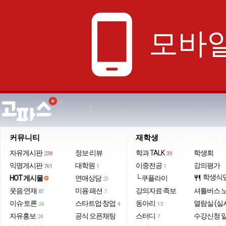
phone_android
모바일
커뮤니티
재학생
자유게시판
정보·리뷰
학과 TALK
학생회
238
39
익명게시판
대학원
이중전공
강의평가
761
1
1
학생식
HOT 게시물
연애상담
└ 쿠플라이
restaurant
21
웃음·연재
미용·패션
강의자료·족보
셔틀버스 
87
7
이슈·토론
스타트업·창업
동아리
열람실 (실
24
4
13
자유홍보
공식 오픈채팅
스터디
수강신청 
24
7