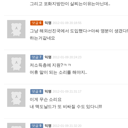
그리고 포화지방만이 살찌는이유는아닌데..
:
댓글
6
익명
2012-01-09 20:18:55
그냥 해외선진국에서 도입했다->아싸 명분이 생겼다!-
하는거같네요
:
댓글
7
익명
2012-01-09 20:24:23
저소득층에 지원?ㅋㅋ
어휴 말이 되는 소리를 해야지..
:
댓글
8
익명
2012-01-09 21:31:17
이게 무슨 소리요
내 맥도날드가 또 비싸질 수도 있다니!!!
:
댓글
9
익명
2012-01-09 21:32:20