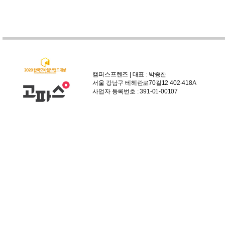
캠퍼스프렌즈 | 대표 : 박종찬
서울 강남구 테헤란로70길12 402-418A
사업자 등록번호 : 391-01-00107