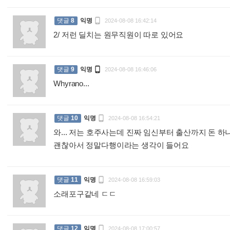

댓글
8
익명
2024-08-08 16:42:14
2/ 저런 딜치는 원무직원이 따로 있어요
:

댓글
9
익명
2024-08-08 16:46:06
Whyrano...
:

댓글
10
익명
2024-08-08 16:54:21
와... 저는 호주사는데 진짜 임신부터 출산까지 돈
괜찮아서 정말다행이라는 생각이 들어요
:

댓글
11
익명
2024-08-08 16:59:03
소래포구같네 ㄷㄷ
:

댓글
12
익명
2024-08-08 17:00:57