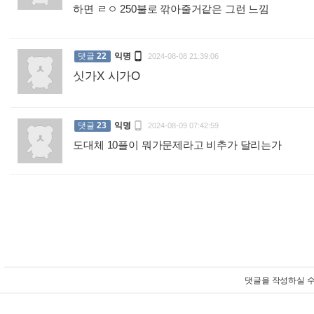
하면 ㄹㅇ 250불로 깎아줄거같은 그런 느낌
:

댓글
22
익명
2024-08-08 21:39:06
싯가X 시가O
:

댓글
23
익명
2024-08-09 07:42:59
도대체 10플이 뭐가문제라고 비추가 달리는가
:
댓글을 작성하실 수