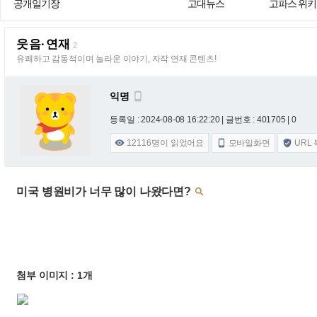
공개일기장
고대뉴스
고파스 위키
웃음·연재
2
유쾌하고 감동적이며 놀라운 이야기, 자작 연재 콘텐츠!
익명

등록일 : 2024-08-08 16:22:20
| 글번호 : 401705 | 0
12116
명이 읽었어요
모바일화면
URL



미국 병원비가 너무 많이 나왔다면?

첨부 이미지 : 1개