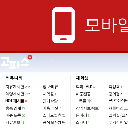
phone_android
모바일
커뮤니티
재학생
자유게시판
정보·리뷰
학과 TALK
학생회
222
61
1
익명게시판
대학원
이중전공
강의평가
732
1
학생식
HOT 게시물
연애상담
└ 쿠플라이
restaurant
13
웃음·연재
미용·패션
강의자료·족보
셔틀버스 
62
7
이슈·토론
스타트업·창업
동아리
열람실 (실
20
8
자유홍보
공식 오픈채팅
스터디
수강신청 
11
1