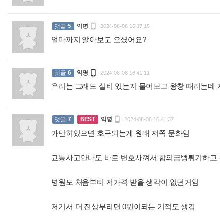

댓글
5
익명
2024-08-08 16:37:15
얼마까지 알아보고 오셨어요?
:

댓글
6
익명
2024-08-08 16:41:11
우리는 그래도 실비 있는지 물어보고 왕창 때리는데 

댓글
7
BEST
익명
2024-08-08 16:41:37
가만히있으면 호구되는게 원래 저쪽 문화임
교통사고만나도 바로 변호사껴서 합의금뻥튀기하고
병원도 처음부터 저가격 받을 생각이 없던거임
저기서 더 진상부리면 0원이되는 기적도 생김
: