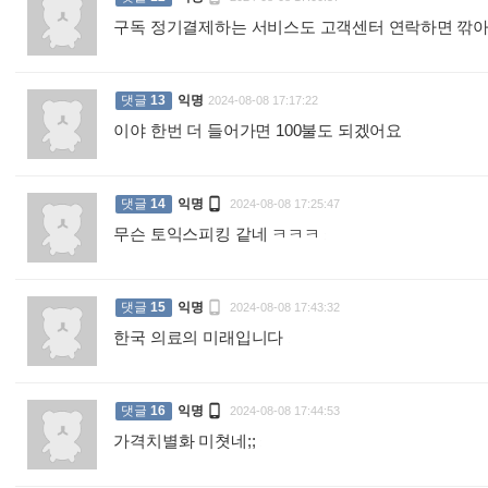
구독 정기결제하는 서비스도 고객센터 연락하면 깎
댓글
13
익명
2024-08-08 17:17:22
이야 한번 더 들어가면 100불도 되겠어요
:

댓글
14
익명
2024-08-08 17:25:47
무슨 토익스피킹 같네 ㅋㅋㅋ
:

댓글
15
익명
2024-08-08 17:43:32
한국 의료의 미래입니다
:

댓글
16
익명
2024-08-08 17:44:53
가격치별화 미쳣네;;
: