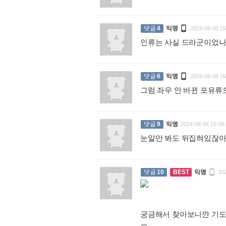

댓글
4
익명
2024-08-08 15
인류는 사실 드라군이었

댓글
6
익명
2024-08-08 16
그럼 좌우 안 바뀐 포유류
댓글
9
익명
2024-08-08 16:58:
눈알만 봐도 뒤집혀있잖

댓글
10
BEST
익명
20
궁금해서 찾아보니깐 기도