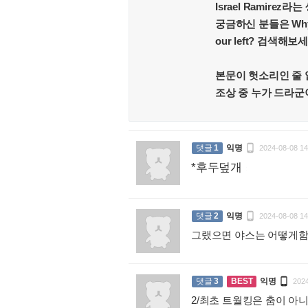
Israel Ramire
궁금하신 분들은 Why does 
our left? 검색해보
본문이 헛소리인 줄 
조상 중 누가 드라군이 될

댓글
1
익명
2024-08-08 14
*후두덮개
:

댓글
2
익명
2024-08-08 14
그랬으면 야스는 어떻게함

댓글
3
BEST
익명
2024
2/최초 트월킹은 춤이 아니