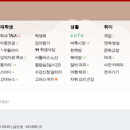
재학생
생활
취미
sofo
학과 TALK
학생회
게임
61
1
이중전공
강의평가
벼룩시장
연예·방송
2
16
학생식당
└ 쿠플라이
restaurant
헌책방
문화교양
강의자료·족보
셔틀버스 노선
복덕방
덕게
2
13
3
동아리
열람실 (실시간)
알바·과외
사진·카메라
14
8
스터디
수강신청 알리미
여행·해외
전자기기
4
1
고대뉴스
고파스 위키
자취·요리·건강
4
콘텐츠!
4:39:46
| 글번호 : 401698 | 0