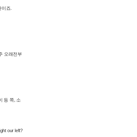
관이죠.
아주 오래전부
등 쪽, 소
ht our left?