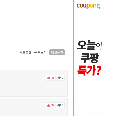
새로고침
목록보기
댓글쓰기
|
|


33
0


32
0