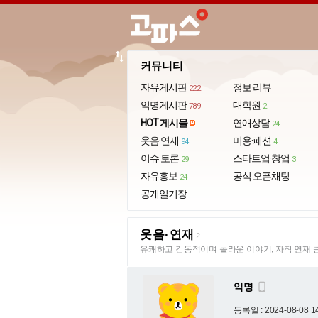
import_export
커뮤니티
자유게시판
정보·리뷰
222
익명게시판
대학원
789
2
HOT 게시물
연애상담
24
웃음·연재
미용·패션
94
4
이슈·토론
스타트업·창업
29
3
자유홍보
공식 오픈채팅
24
공개일기장
웃음·연재
2
유쾌하고 감동적이며 놀라운 이야기, 자작 연재 
익명

등록일 : 2024-08-08 1