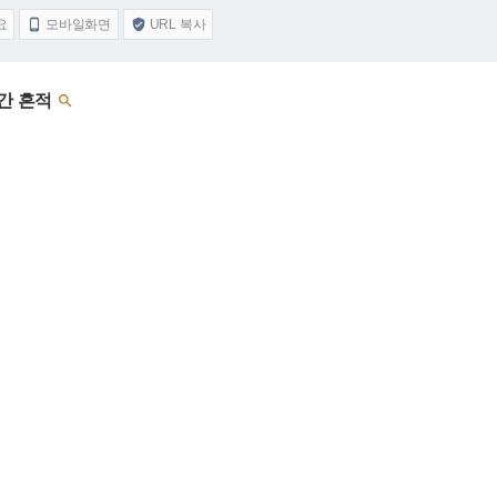
요
모바일화면
URL 복사


아간 흔적
