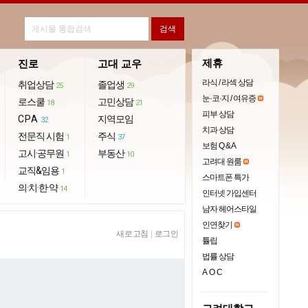
제휴
진로
고대 교우
라식 / 라섹 상담
취업상담
졸업생
25
29
눈·코·지 / 여유증
로스쿨
고민상담
18
21
피부 상담
CPA
지역모임
32
치과 상담
전문직 시험
주식
1
37
보험 Q & A
고시·공무원
부동산
1
10
고려대 원룸
교직&임용
1
스마트폰 특가
의·치·한·약
14
인터넷 가입센터
남자 헤어스타일
인연찾기
새로고침
|
로그인
튤립
법률 상담
AOC