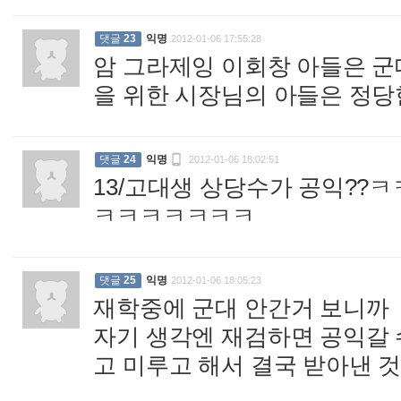
댓글
23
익명
2012-01-06 17:55:28
암 그라제잉 이회창 아들은 군
을 위한 시장님의 아들은 정

댓글
24
익명
2012-01-06 18:02:51
13/고대생 상당수가 공익?
ㅋㅋㅋㅋㅋㅋㅋ
:
댓글
25
익명
2012-01-06 18:05:23
재학중에 군대 안간거 보니까
자기 생각엔 재검하면 공익갈 
고 미루고 해서 결국 받아낸 