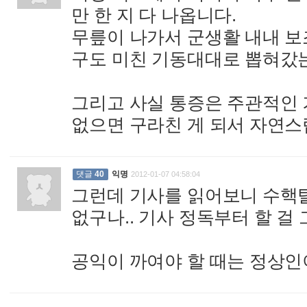
만 한 지 다 나옵니다.
무릎이 나가서 군생활 내내 보
구도 미친 기동대대로 뽑혀갔는
그리고 사실 통증은 주관적인 
없으면 구라친 게 되서 자연스
댓글
40
익명
2012-01-07 04:58:04
그런데 기사를 읽어보니 수핵탈
없구나.. 기사 정독부터 할 걸
공익이 까여야 할 때는 정상인