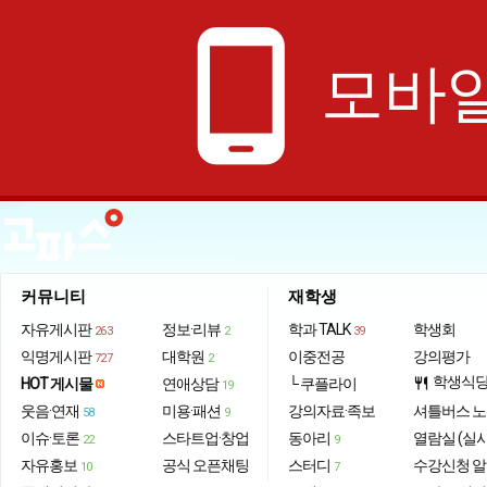
phone_android
모바일
커뮤니티
재학생
자유게시판
정보·리뷰
학과 TALK
학생회
263
2
39
익명게시판
대학원
이중전공
강의평가
727
2
학생식
HOT 게시물
연애상담
└ 쿠플라이
restaurant
19
웃음·연재
미용·패션
강의자료·족보
셔틀버스 
58
9
이슈·토론
스타트업·창업
동아리
열람실 (실
22
9
자유홍보
공식 오픈채팅
스터디
수강신청 
10
7