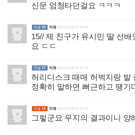
신문 엄청타던걸요 ㅋㅋㅋ
:
댓글
16
익명
2012-01-06 17:45:39
15// 제 친구가 유시민 딸 
요 ㄷㄷ
:
댓글
17
익명
2012-01-06 17:47:15
허리디스크 때매 허벅지랑 발 
정확히 말하면 뻐근하고 땡기
댓글
18
익명
2012-01-06 17:47:41
그렇군요 무지의 결과이니 