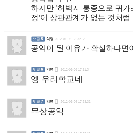
하지만 '허벅지 통증으로 귀가
정'이 상관관계가 없는 것처럼
댓글
5
익명
2012-01-06 17:20:12
공익이 된 이유가 확실하다면야

댓글
6
익명
2012-01-06 17:21:34
엥 우리학교네
:

댓글
7
익명
2012-01-06 17:23:31
무상공익
: