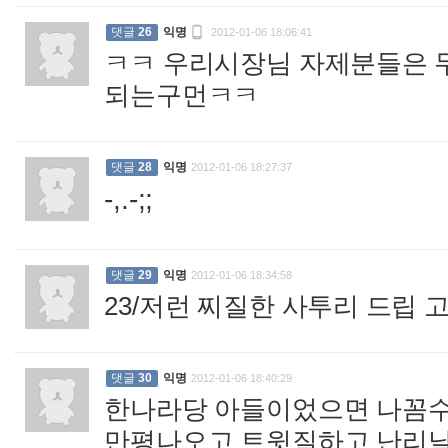

댓글
26
익명
2012-01-06 18:06:41
ㅋㅋ 우리시장님 자제분들은 
되는구먼ㅋㅋ
:
댓글
28
익명
2012-01-06 18:27:37
-,.-;;
:
댓글
29
익명
2012-01-06 18:34:58
23/저런 찌질한 사투리 드립
댓글
30
익명
2012-01-06 18:40:29
한나라당 아들이었으면 나꼼수,
만평나오고 트윗질하고 난리