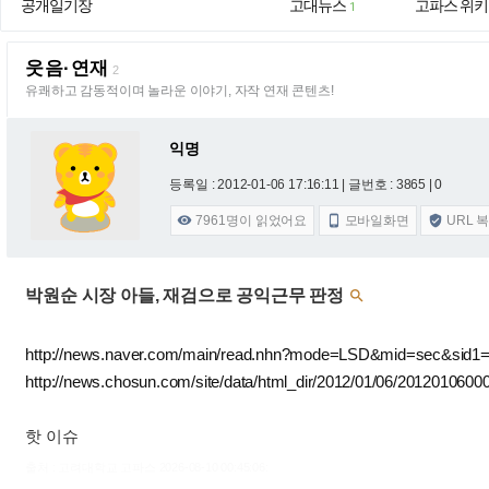
공개일기장
고대뉴스
고파스 위키
1
웃음·연재
2
유쾌하고 감동적이며 놀라운 이야기, 자작 연재 콘텐츠!
익명
등록일 : 2012-01-06 17:16:11
| 글번호 : 3865 | 0
7961
명이 읽었어요
모바일화면
URL 



박원순 시장 아들, 재검으로 공익근무 판정

http://news.naver.com/main/read.nhn?mode=LSD&mid=sec&sid1
http://news.chosun.com/site/data/html_dir/2012/01/06/2012010600
핫 이슈
출처 : 고려대학교 고파스 2026-08-10 00:45:06: