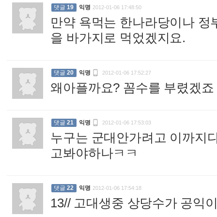
댓글
19
익명
2012-01-06 17:48:50
만약 욕먹는 한나라당이나 정부
을 바가지로 먹었겠지요.
:

댓글
20
익명
2012-01-06 17:52:27
왜아플까요? 꼼수를 부렸겠죠

댓글
21
익명
2012-01-06 17:53:03
누구는 군대안가려고 이까지
고봐야하나ㅋㅋ
:
댓글
22
익명
2012-01-06 17:54:18
13// 고대생중 상당수가 공익이