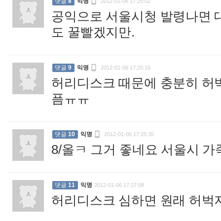

댓글
8
익명
2012-01-06 17:25:02
공익으로 서울시청 발령나면 
도 꿀빨겠지만.
:

댓글
9
익명
2012-01-06 17:25:16
허리디스크 때문에 충분히 허
픔ㅠㅠ
:

댓글
10
익명
2012-01-06 17:25:35
8/올ㅋ 그거 좋네요 서울시 
댓글
11
익명
2012-01-06 17:27:08
허리디스크 심하면 원래 허벅지