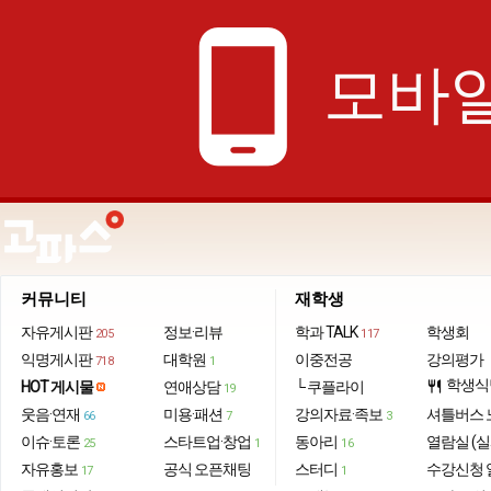
phone_android
모바일
커뮤니티
재학생
자유게시판
정보·리뷰
학과 TALK
학생회
205
117
익명게시판
대학원
이중전공
강의평가
718
1
학생식
HOT 게시물
연애상담
└ 쿠플라이
restaurant
19
웃음·연재
미용·패션
강의자료·족보
셔틀버스 
66
7
3
이슈·토론
스타트업·창업
동아리
열람실 (실
25
1
16
자유홍보
공식 오픈채팅
스터디
수강신청 
17
1