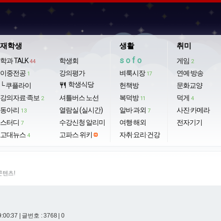
재학생
생활
취미
sofo
학과 TALK
학생회
게임
44
2
이중전공
강의평가
벼룩시장
연예·방송
1
17
학생식당
└ 쿠플라이
restaurant
헌책방
문화교양
강의자료·족보
셔틀버스 노선
복덕방
덕게
2
11
4
동아리
열람실 (실시간)
알바·과외
사진·카메라
13
7
스터디
수강신청 알리미
여행·해외
전자기기
7
고대뉴스
고파스 위키
자취·요리·건강
4
콘텐츠!
9:00:37
| 글번호 : 3768 | 0