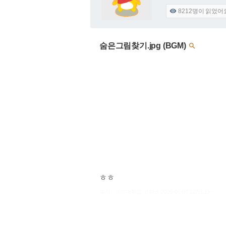
8212
명이 읽었어

숨은그림찾기.jpg (BGM)

ㅎㅎ
출처 : 고려대학교 고파스 2026-08-07 12:51:19: