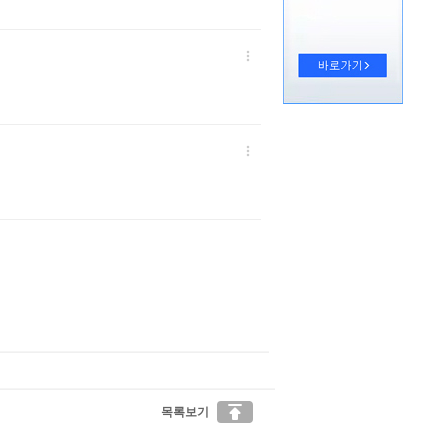



목록보기