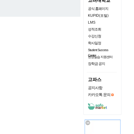
고려대학교
공식 홈페이지
KUPID(포털)
LMS
성적조회
수강신청
학사일정
Student Success
Center
현장실습 지원센터
장학금 공지
고파스
공지사항
카카오톡 문의