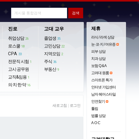
제휴
진로
고대 교우
라식 / 라섹 상담
취업상담
졸업생
26
35
눈·코·지 / 여유증
로스쿨
고민상담
18
22
피부 상담
CPA
지역모임
33
2
치과 상담
전문직 시험
주식
1
36
보험 Q & A
고시·공무원
부동산
9
고려대 원룸
교직&임용
1
스마트폰 특가
의·치·한·약
16
인터넷 가입센터
남자 헤어스타일
인연찾기
새로고침
|
로그인
튤립
법률 상담
AOC