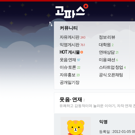
import_export
커뮤니티
자유게시판
정보·리뷰
240
익명게시판
대학원
761
2
HOT 게시물
연애상담
21
웃음·연재
미용·패션
97
6
이슈·토론
스타트업·창업
22
4
자유홍보
공식 오픈채팅
23
공개일기장
웃음·연재
2
유쾌하고 감동적이며 놀라운 이야기, 자작 연재 
익명
등록일 : 2012-01-05 0