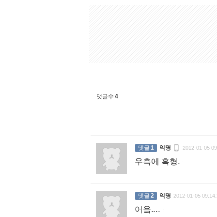
댓글수
4

댓글
1
익명
2012-01-05 09
우측에 흑형.
:
댓글
2
익명
2012-01-05 09:14:
어읔....
: