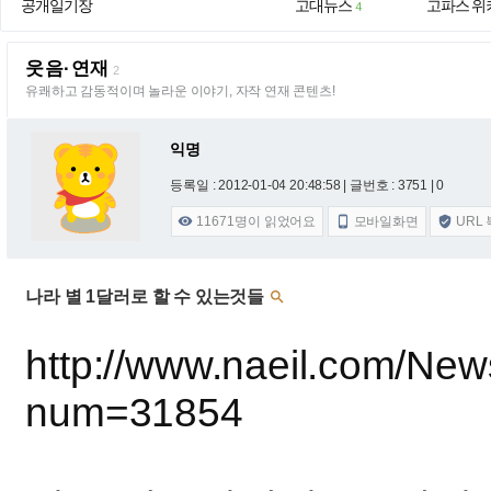
공개일기장
고대뉴스
고파스 위
4
웃음·연재
2
유쾌하고 감동적이며 놀라운 이야기, 자작 연재 콘텐츠!
익명
등록일 : 2012-01-04 20:48:58
| 글번호 : 3751 | 0
11671
명이 읽었어요
모바일화면
URL



나라 별 1달러로 할 수 있는것들

http://www.naeil.com/Ne
num=31854