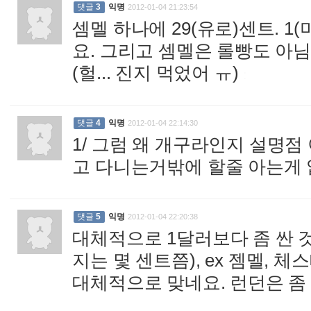
댓글
3
익명
2012-01-04 21:23:54
셈멜 하나에 29(유로)센트. 1
요. 그리고 셈멜은 롤빵도 아님
(헐... 진지 먹었어 ㅠ)
:
댓글
4
익명
2012-01-04 22:14:30
1/ 그럼 왜 개구라인지 설명점
고 다니는거밖에 할줄 아는게
댓글
5
익명
2012-01-04 22:20:38
대체적으로 1달러보다 좀 싼 
지는 몇 센트쯤), ex 젬멜, 
대체적으로 맞네요. 런던은 좀