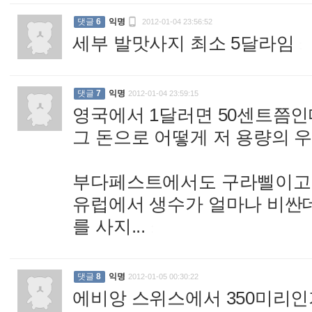

댓글
6
익명
2012-01-04 23:56:52
세부 발맛사지 최소 5달라임
:
댓글
7
익명
2012-01-04 23:59:15
영국에서 1달러면 50센트쯤인
그 돈으로 어떻게 저 용량의 우유
부다페스트에서도 구라삘이고
유럽에서 생수가 얼마나 비싼데
를 사지...
:
댓글
8
익명
2012-01-05 00:30:22
에비앙 스위스에서 350미리인가