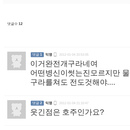
댓글수
12

댓글
1
익명
2012-01-04 20:53:05
이거완전개구라네여
어떤병신이썻는진모르지만 
구라를쳐도 전도것해야....
:

댓글
2
익명
2012-01-04 21:10:47
웃긴점은 호주인가요?
: