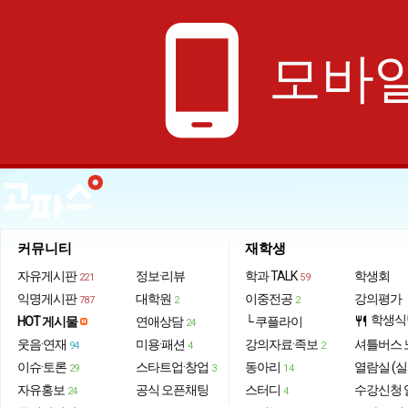
phone_android
모바일
커뮤니티
재학생
자유게시판
정보·리뷰
학과 TALK
학생회
221
59
익명게시판
대학원
이중전공
강의평가
787
2
2
학생식
HOT 게시물
연애상담
└ 쿠플라이
restaurant
24
웃음·연재
미용·패션
강의자료·족보
셔틀버스 
94
4
2
이슈·토론
스타트업·창업
동아리
열람실 (실
29
3
14
자유홍보
공식 오픈채팅
스터디
수강신청 
24
4