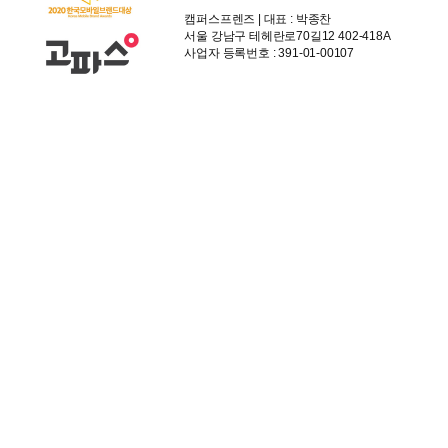
캠퍼스프렌즈 | 대표 : 박종찬
서울 강남구 테헤란로70길12 402-418A
사업자 등록번호 : 391-01-00107