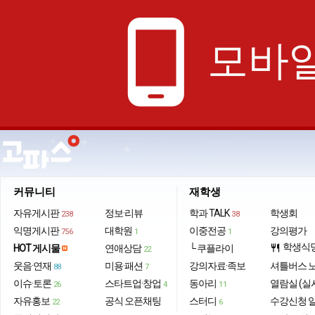
phone_android
모바일
커뮤니티
재학생
자유게시판
정보·리뷰
학과 TALK
학생회
238
38
익명게시판
대학원
이중전공
강의평가
756
1
1
학생식
HOT 게시물
연애상담
└ 쿠플라이
restaurant
22
웃음·연재
미용·패션
강의자료·족보
셔틀버스 
88
7
이슈·토론
스타트업·창업
동아리
열람실 (실
26
4
11
자유홍보
공식 오픈채팅
스터디
수강신청 
22
6