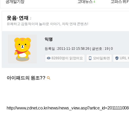
공개일기장
고대뉴스
고파스 위
4
웃음·연재
2
유쾌하고 감동적이며 놀라운 이야기, 자작 연재 콘텐츠!
익명
등록일 : 2011-11-10 15:58:26
| 글번호 : 19 | 0
82893
명이 읽었어요
모바일화면
URL



아이패드의 원조??

http://www.zdnet.co.kr/news/news_view.asp?artice_id=20111110