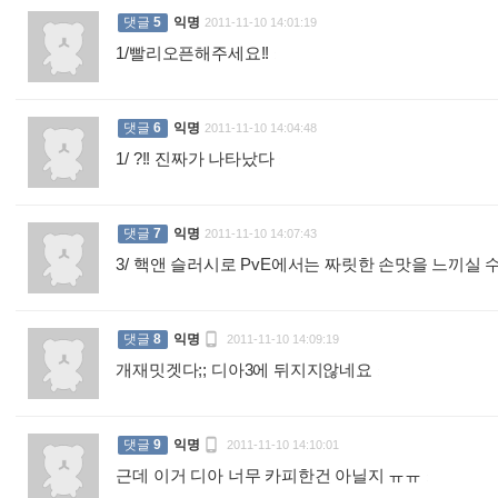
댓글
5
익명
2011-11-10 14:01:19
1/빨리오픈해주세요!!
:
댓글
6
익명
2011-11-10 14:04:48
1/ ?!! 진짜가 나타났다
:
댓글
7
익명
2011-11-10 14:07:43
3/ 핵앤 슬러시로 PvE에서는 짜릿한 손맛을 느끼실

댓글
8
익명
2011-11-10 14:09:19
개재밋겟다;; 디아3에 뒤지지않네요
:

댓글
9
익명
2011-11-10 14:10:01
근데 이거 디아 너무 카피한건 아닐지 ㅠㅠ
: