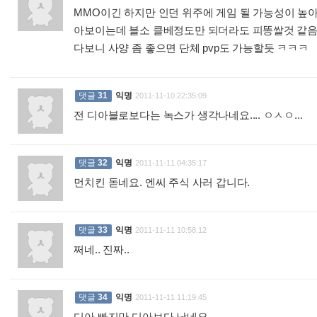
MMO이긴 하지만 인던 위주에 게임 될 가능성이 높아
아보이는데 블소 클베정도만 되더라도 피똥쌀것 같음
다보니 사양 좀 좋으면 단체 pvp도 가능할듯 ㅋㅋㅋ
:
댓글
31
익명
2011-11-10 22:35:09
전 디아블로보다는 녹스가 생각나네요.... ㅇㅅㅇ...
:
댓글
32
익명
2011-11-11 04:35:17
먼치킨 돋네요. 엔씨 주식 사러 갑니다.
:
댓글
33
익명
2011-11-11 10:58:12
쩌네.. 진짜..
:
댓글
34
익명
2011-11-11 11:19:45
디아 빠지만 디아보다 낫네요....