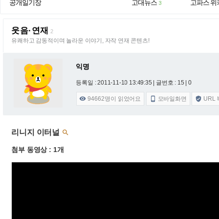
공개일기장
고대뉴스
고파스 위
3
웃음·연재
2
유쾌하고 감동적이며 놀라운 이야기, 자작 연재 콘텐츠!
익명
등록일 : 2011-11-10 13:49:35
| 글번호 : 15 | 0
94662
명이 읽었어요
모바일화면
URL



리니지 이터널

첨부 동영상 : 1개