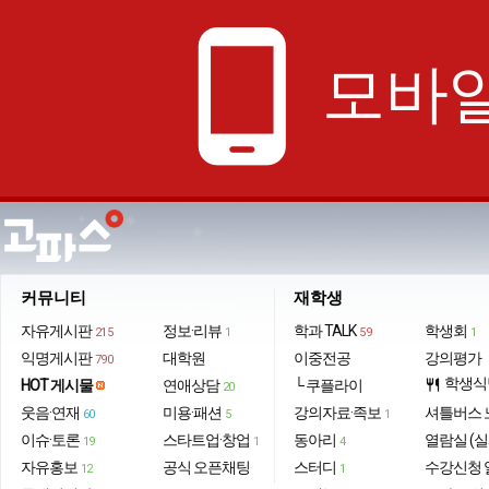
phone_android
모바일
커뮤니티
재학생
자유게시판
정보·리뷰
학과 TALK
학생회
215
1
59
1
익명게시판
대학원
이중전공
강의평가
790
학생식
HOT 게시물
연애상담
└ 쿠플라이
restaurant
20
웃음·연재
미용·패션
강의자료·족보
셔틀버스 
60
5
1
이슈·토론
스타트업·창업
동아리
열람실 (실
19
1
4
자유홍보
공식 오픈채팅
스터디
수강신청 
12
1