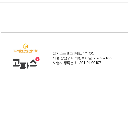
캠퍼스프렌즈 | 대표 : 박종찬
서울 강남구 테헤란로70길12 402-418A
사업자 등록번호 : 391-01-00107