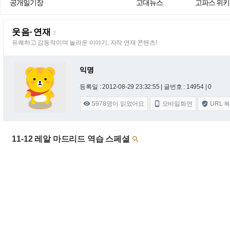
공개일기장
고대뉴스
고파스 위키
웃음·연재
2
유쾌하고 감동적이며 놀라운 이야기, 자작 연재 콘텐츠!
익명
등록일 : 2012-08-29 23:32:55
| 글번호 : 14954 | 0
5978
명이 읽었어요
모바일화면
URL 



11-12 레알 마드리드 역습 스페셜
