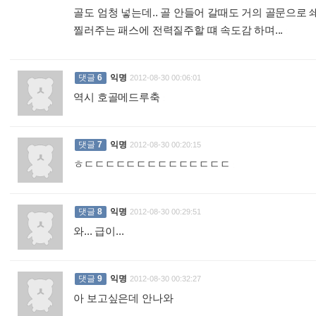
골도 엄청 넣는데.. 골 안들어 갈때도 거의 골문으로 쇄
찔러주는 패스에 전력질주할 떄 속도감 하며...
:
댓글
6
익명
2012-08-30 00:06:01
역시 호골메드루축
:
댓글
7
익명
2012-08-30 00:20:15
ㅎㄷㄷㄷㄷㄷㄷㄷㄷㄷㄷㄷㄷㄷㄷ
:
댓글
8
익명
2012-08-30 00:29:51
와... 급이...
:
댓글
9
익명
2012-08-30 00:32:27
아 보고싶은데 안나와
: