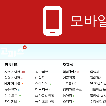
phone_android
모바일
커뮤니티
재학생
자유게시판
정보·리뷰
학과 TALK
학생회
218
62
1
익명게시판
대학원
이중전공
강의평가
724
1
학생식
HOT 게시물
연애상담
└ 쿠플라이
restaurant
12
웃음·연재
미용·패션
강의자료·족보
셔틀버스 
67
7
이슈·토론
스타트업·창업
동아리
열람실 (실
19
8
자유홍보
공식 오픈채팅
스터디
수강신청 
11
1