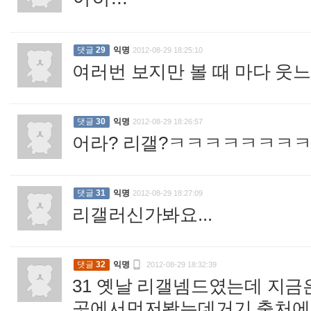
댓글
29
익명
2012-08-29 18:25:10
여러번 보지만 볼 때 마다 웃
댓글
30
익명
2012-08-29 18:26:57
어라? 리갤?ㅋㅋㅋㅋㅋㅋㅋ
댓글
31
익명
2012-08-29 18:27:09
리갤러신가봐요...
:

댓글
32
익명
2012-08-29 18:32:39
31 옛날 리갤넴드였는데 지금
곳에서먼저봤는데거기 출처에