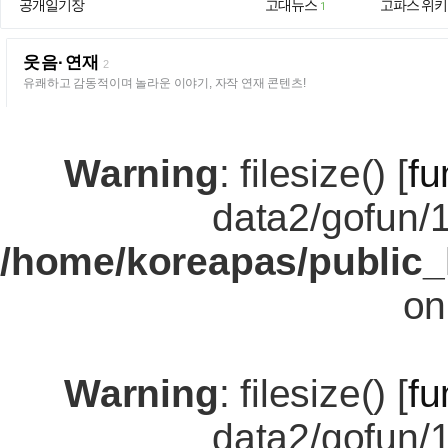
공개일기장
고대뉴스
고파스 위키
1
웃음·연재
2
유쾌하고 감동적이며 놀라운 이야기, 자작 연재 콘텐츠!
Warning
: filesize() [
fu
data2/gofun/
/home/koreapas/public_
on
Warning
: filesize() [
fu
data2/gofun/