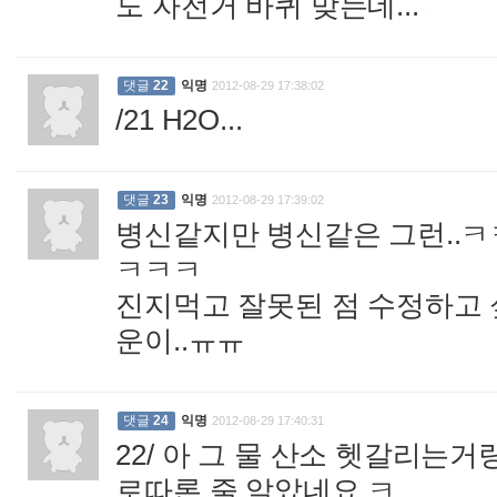
도 자전거 바퀴 맞는데...
:
댓글
22
익명
2012-08-29 17:38:02
/21 H2O...
:
댓글
23
익명
2012-08-29 17:39:02
병신같지만 병신같은 그런.
ㅋㅋㅋ
진지먹고 잘못된 점 수정하고 
운이..ㅠㅠ
:
댓글
24
익명
2012-08-29 17:40:31
22/ 아 그 물 산소 헷갈리는거
로따론 줄 알았네요 ㅋ
: