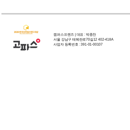
캠퍼스프렌즈 | 대표 : 박종찬
서울 강남구 테헤란로70길12 402-418A
사업자 등록번호 : 391-01-00107