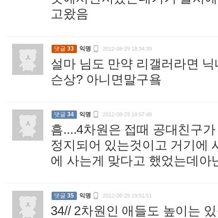
고왔음
:

댓글
33
익명
2012-08-29 18:34:39
설마 님도 만약 리갤러라면 
슨상? 아니면말구욬
:

댓글
34
익명
2012-08-29 18:57:48
흠....4차원은 접때 공대친구
정지되어 있는것이고 거기에 
에 사는게 맞다고 했었는데아

댓글
35
익명
2012-08-29 19:51:51
34// 2차원인 애들도 높이는