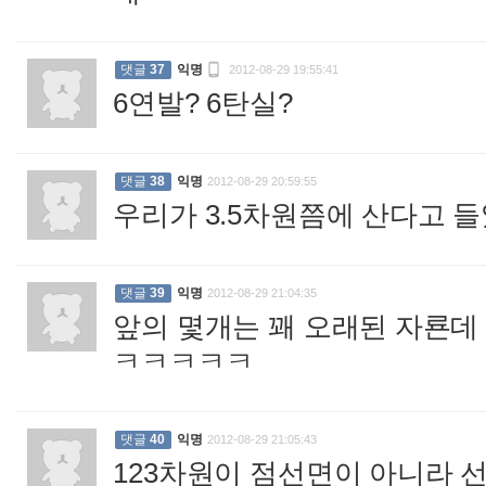

댓글
37
익명
2012-08-29 19:55:41
6연발? 6탄실?
:
댓글
38
익명
2012-08-29 20:59:55
우리가 3.5차원쯤에 산다고 
댓글
39
익명
2012-08-29 21:04:35
앞의 몇개는 꽤 오래된 자룐데
ㅋㅋㅋㅋㅋ
:
댓글
40
익명
2012-08-29 21:05:43
123차원이 점선면이 아니라