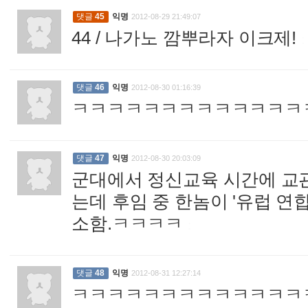
댓글
45
익명
2012-08-29 21:49:07
44 / 나가노 깜뿌라자 이크제!
:
댓글
46
익명
2012-08-30 01:16:39
ㅋㅋㅋㅋㅋㅋㅋㅋㅋㅋㅋㅋㅋ
댓글
47
익명
2012-08-30 20:03:09
군대에서 정신교육 시간에 교관
는데 후임 중 한놈이 '유럽 연
소함.ㅋㅋㅋㅋ
:
댓글
48
익명
2012-08-31 12:27:14
ㅋㅋㅋㅋㅋㅋㅋㅋㅋㅋㅋㅋㅋ