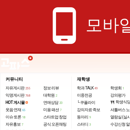
phone_android
모바일
커뮤니티
재학생
자유게시판
정보·리뷰
학과 TALK
학생회
255
49
1
익명게시판
대학원
이중전공
강의평가
768
2
학생식
HOT 게시물
연애상담
└ 쿠플라이
restaurant
20
웃음·연재
미용·패션
강의자료·족보
셔틀버스 
65
7
이슈·토론
스타트업·창업
동아리
열람실 (실
18
9
자유홍보
공식 오픈채팅
스터디
수강신청 
7
3