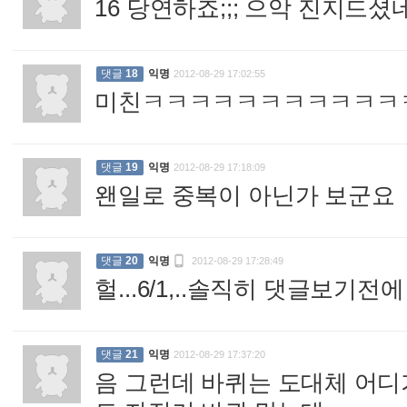
16 당연하죠;;; 으악 진지드셨
댓글
18
익명
2012-08-29 17:02:55
미친ㅋㅋㅋㅋㅋㅋㅋㅋㅋㅋㅋ
댓글
19
익명
2012-08-29 17:18:09
왠일로 중복이 아닌가 보군요
:

댓글
20
익명
2012-08-29 17:28:49
헐...6/1,..솔직히 댓글보기
댓글
21
익명
2012-08-29 17:37:20
음 그런데 바퀴는 도대체 어디