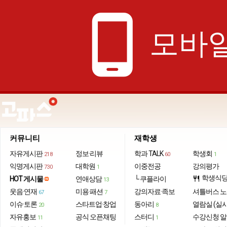
phone_android
모바일
커뮤니티
재학생
자유게시판
정보·리뷰
학과 TALK
학생회
218
60
1
익명게시판
대학원
이중전공
강의평가
730
1
학생식
HOT 게시물
연애상담
└ 쿠플라이
restaurant
13
웃음·연재
미용·패션
강의자료·족보
셔틀버스 
67
7
이슈·토론
스타트업·창업
동아리
열람실 (실
20
8
자유홍보
공식 오픈채팅
스터디
수강신청 
11
1