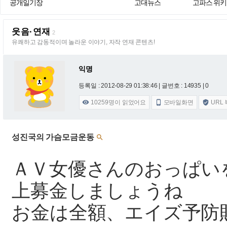
공개일기장
고대뉴스
고파스 위키
웃음·연재
2
유쾌하고 감동적이며 놀라운 이야기, 자작 연재 콘텐츠!
익명
등록일 : 2012-08-29 01:38:46
| 글번호 : 14935 | 0
10259
명이 읽었어요
모바일화면
URL



성진국의 가슴모금운동

ＡＶ女優さんのおっぱい
上募金しましょうね
お金は全額、エイズ予防