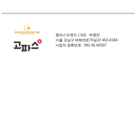
캠퍼스프렌즈 | 대표 : 박종찬
서울 강남구 테헤란로70길12 402-418A
사업자 등록번호 : 391-01-00107