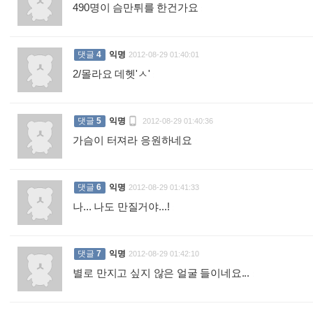
490명이 슴만튀를 한건가요
:
댓글
4
익명
2012-08-29 01:40:01
2/몰라요 데헷'ㅅ'
:

댓글
5
익명
2012-08-29 01:40:36
가슴이 터져라 응원하네요
:
댓글
6
익명
2012-08-29 01:41:33
나... 나도 만질거야...!
:
댓글
7
익명
2012-08-29 01:42:10
별로 만지고 싶지 않은 얼굴 들이네요...
: