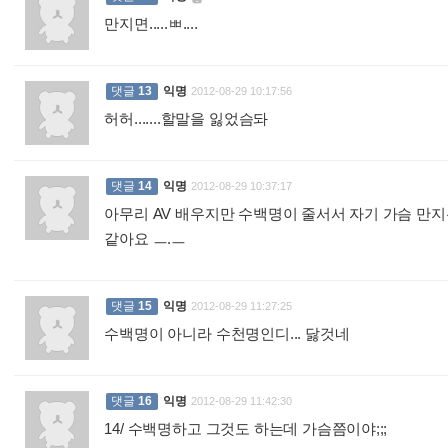
만지면.....ㅃ....
:
댓글
13
익명
2012-08-29 10:17:56
허허.......할말을 잃었슴돠
:
댓글
14
익명
2012-08-29 10:37:17
아무리 AV 배우지만 수백명이 줄서서 자기 가슴 만
같아요 ㅡ.ㅡ
:
댓글
15
익명
2012-08-29 11:27:25
수백명이 아니라 수천명인디... 닳것네
:
댓글
16
익명
2012-08-29 11:42:30
14/ 수백명하고 그것도 하는데 가슴쯤이야;;;
: