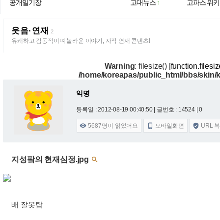
공개일기장
고대뉴스
고파스 위키
1
웃음·연재
2
유쾌하고 감동적이며 놀라운 이야기, 자작 연재 콘텐츠!
Warning
: filesize() [
function.filesiz
/home/koreapas/public_html/bbs/skin
익명
등록일 : 2012-08-19 00:40:50
| 글번호 : 14524 | 0
5687
명이 읽었어요
모바일화면
URL 



지성팤의 현재심정.jpg

배 잘못탐