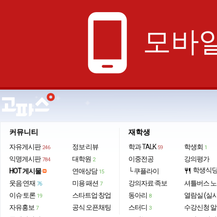
phone_android
모바일
커뮤니티
재학생
자유게시판
정보·리뷰
학과 TALK
학생회
246
59
1
익명게시판
대학원
이중전공
강의평가
784
2
학생식
HOT 게시물
연애상담
└ 쿠플라이
restaurant
15
웃음·연재
미용·패션
강의자료·족보
셔틀버스 
76
7
이슈·토론
스타트업·창업
동아리
열람실 (실
19
8
자유홍보
공식 오픈채팅
스터디
수강신청 
7
3