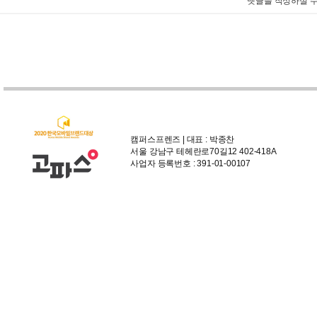
댓글을 작성하실 수
캠퍼스프렌즈 | 대표 : 박종찬
서울 강남구 테헤란로70길12 402-418A
사업자 등록번호 : 391-01-00107