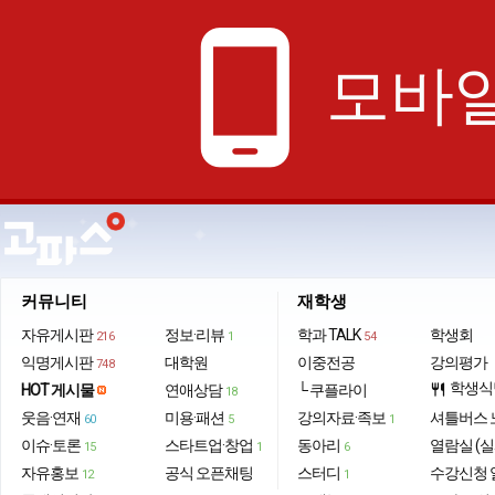
phone_android
모바일
커뮤니티
재학생
자유게시판
정보·리뷰
학과 TALK
학생회
216
1
54
익명게시판
대학원
이중전공
강의평가
748
학생식
HOT 게시물
연애상담
└ 쿠플라이
restaurant
18
웃음·연재
미용·패션
강의자료·족보
셔틀버스 
60
5
1
이슈·토론
스타트업·창업
동아리
열람실 (실
15
1
6
자유홍보
공식 오픈채팅
스터디
수강신청 
12
1