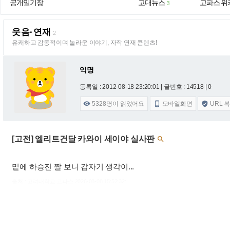
공개일기장
고대뉴스
고파스 위
3
웃음·연재
2
유쾌하고 감동적이며 놀라운 이야기, 자작 연재 콘텐츠!
익명
등록일 : 2012-08-18 23:20:01
| 글번호 : 14518 | 0
5328
명이 읽었어요
모바일화면
URL 



[고전] 엘리트건달 카와이 세이야 실사판

밑에 하승진 짤 보니 갑자기 생각이...
출처 : 고려대학교 고파스 2026-08-08 15:52:32: