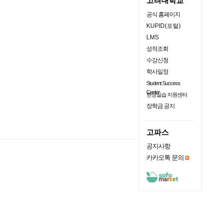
고려대학교
공식 홈페이지
KUPID(포털)
LMS
성적조회
수강신청
학사일정
Student Success
Center
현장실습 지원센터
장학금 공지
고파스
공지사항
카카오톡 문의