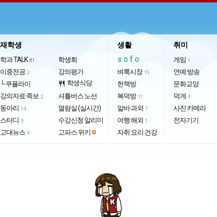
재학생
생활
취미
sofo
학과 TALK
학생회
게임
81
1
이중전공
강의평가
벼룩시장
연예·방송
2
15
학생식당
└ 쿠플라이
restaurant
헌책방
문화교양
강의자료·족보
셔틀버스 노선
복덕방
덕게
2
11
4
동아리
열람실 (실시간)
알바·과외
사진·카메라
14
7
스터디
수강신청 알리미
여행·해외
전자기기
3
1
고대뉴스
고파스 위키
자취·요리·건강
4