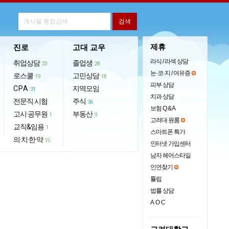
제휴
진로
고대 교우
라식 / 라섹 상담
취업상담
졸업생
23
28
눈·코·지 / 여유증
로스쿨
고민상담
19
18
피부 상담
CPA
지역모임
31
치과 상담
전문직 시험
주식
36
보험 Q & A
고시·공무원
부동산
1
9
고려대 원룸
교직&임용
1
스마트폰 특가
의·치·한·약
15
인터넷 가입센터
남자 헤어스타일
인연찾기
튤립
법률 상담
AOC