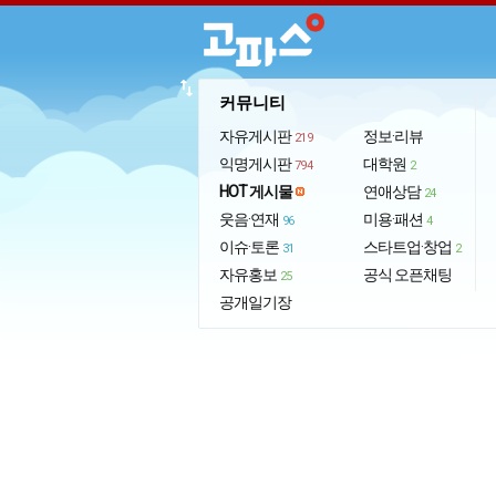
import_export
커뮤니티
자유게시판
정보·리뷰
219
익명게시판
대학원
794
2
HOT 게시물
연애상담
24
웃음·연재
미용·패션
96
4
이슈·토론
스타트업·창업
31
2
자유홍보
공식 오픈채팅
25
공개일기장