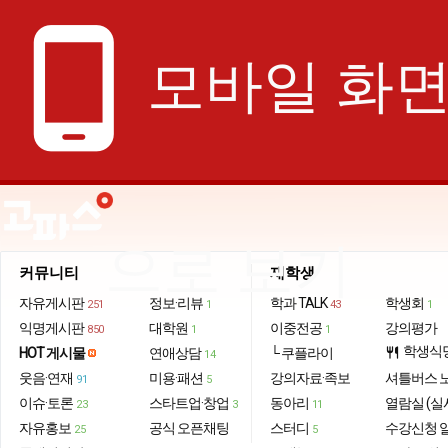
phone_android
모바일 화
으로 보기
커뮤니티
재학생
자유게시판
정보·리뷰
학과 TALK
학생회
251
1
43
1
익명게시판
대학원
이중전공
강의평가
850
1
1
학생식
HOT 게시물
연애상담
└ 쿠플라이
restaurant
14
웃음·연재
미용·패션
강의자료·족보
셔틀버스 
91
5
이슈·토론
스타트업·창업
동아리
열람실 (실
23
3
11
자유홍보
공식 오픈채팅
스터디
수강신청 
25
5