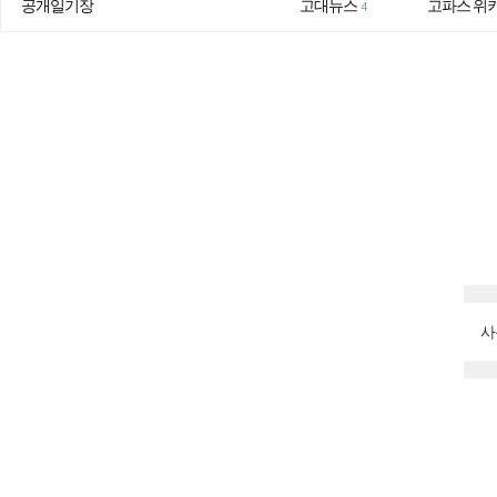
공개일기장
고대뉴스
고파스 위
4
사