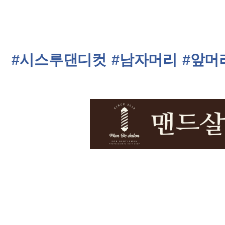
#시스루댄디컷
#남자머리
#앞머