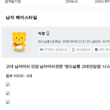
공개일기장
고대뉴스
고파스 위
남자 헤어스타일
익명

맨드살롱 |
등록일 : 2026-04-02 11:17:21
| 글번호 : 3179 
272
명이 읽었어요
모바일화면
URL 복



고대 남자머리 안암 남자머리전문 ‘맨드살롱 고대안암점’ 시스
첨부 이미지 : 3개