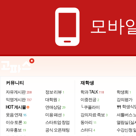
phone_android
모바일
커뮤니티
재학생
자유게시판
정보·리뷰
학과 TALK
학생회
208
1
118
1
익명게시판
대학원
이중전공
강의평가
737
2
2
학생식
HOT 게시물
연애상담
└ 쿠플라이
restaurant
29
웃음·연재
미용·패션
강의자료·족보
셔틀버스 
95
3
3
이슈·토론
스타트업·창업
동아리
열람실 (실
30
11
자유홍보
공식 오픈채팅
스터디
수강신청 
19
4