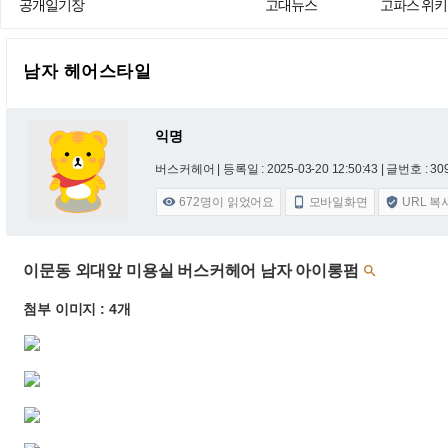
공개일기장
고대뉴스
고파스 위키
남자 헤어스타일
익명
버스커헤어 |
등록일 : 2025-03-20 12:50:43
| 글번호 : 309
672
명이 읽었어요
모바일화면
URL 복



이문동 외대앞 미용실 버스커헤어 남자 아이롱펌

첨부 이미지 : 4개