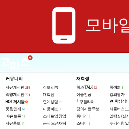
phone_android
모바일
커뮤니티
재학생
자유게시판
정보·리뷰
학과 TALK
학생회
218
62
1
익명게시판
대학원
이중전공
강의평가
724
1
학생식
HOT 게시물
연애상담
└ 쿠플라이
restaurant
12
웃음·연재
미용·패션
강의자료·족보
셔틀버스 
67
7
이슈·토론
스타트업·창업
동아리
열람실 (실
19
8
자유홍보
공식 오픈채팅
스터디
수강신청 
11
1