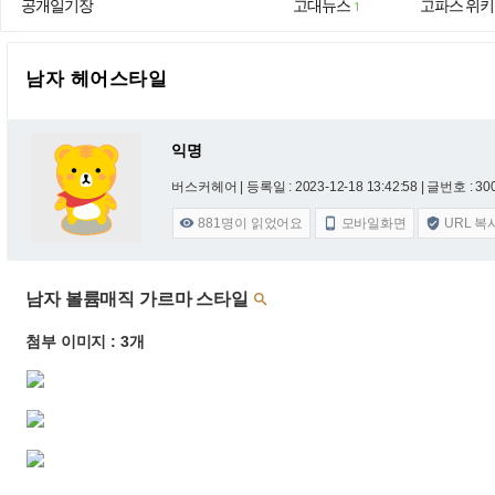
공개일기장
고대뉴스
고파스 위키
1
남자 헤어스타일
익명
버스커헤어 |
등록일 : 2023-12-18 13:42:58
| 글번호 : 300
881
명이 읽었어요
모바일화면
URL 복



남자 볼륨매직 가르마 스타일

첨부 이미지 : 3개