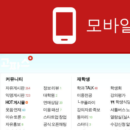
phone_android
모바일
커뮤니티
재학생
자유게시판
정보·리뷰
학과 TALK
학생회
264
1
48
익명게시판
대학원
이중전공
강의평가
723
2
학생식
HOT 게시물
연애상담
└ 쿠플라이
restaurant
20
웃음·연재
미용·패션
강의자료·족보
셔틀버스 
60
7
이슈·토론
스타트업·창업
동아리
열람실 (실
20
10
자유홍보
공식 오픈채팅
스터디
수강신청 
8
3