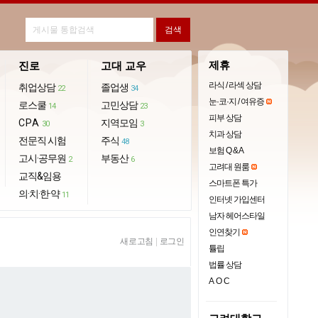
제휴
진로
고대 교우
라식 / 라섹 상담
취업상담
졸업생
22
34
눈·코·지 / 여유증
로스쿨
고민상담
14
23
피부 상담
CPA
지역모임
30
3
치과 상담
전문직 시험
주식
48
보험 Q & A
고시·공무원
부동산
2
6
고려대 원룸
교직&임용
스마트폰 특가
의·치·한·약
11
인터넷 가입센터
남자 헤어스타일
인연찾기
새로고침
|
로그인
튤립
법률 상담
AOC