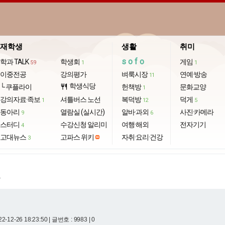
재학생
생활
취미
sofo
학과 TALK
학생회
게임
59
1
1
이중전공
강의평가
벼룩시장
연예·방송
11
학생식당
└ 쿠플라이
restaurant
헌책방
문화교양
1
강의자료·족보
셔틀버스 노선
복덕방
덕게
1
12
5
동아리
열람실 (실시간)
알바·과외
사진·카메라
9
6
스터디
수강신청 알리미
여행·해외
전자기기
4
고대뉴스
고파스 위키
자취·요리·건강
3
.
2-12-26 18:23:50
| 글번호 : 9983 | 0