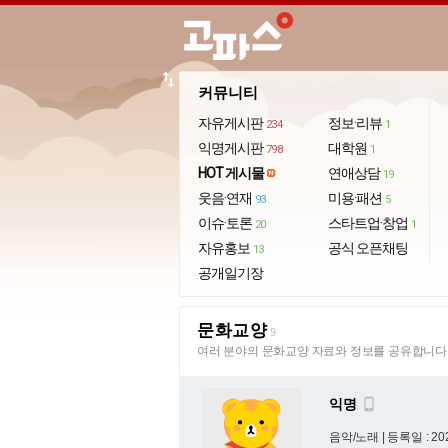
import_export
커뮤니티
자유게시판
정보·리뷰
234
1
익명게시판
대학원
798
1
HOT 게시물
연애상담
19
웃음·연재
미용·패션
93
5
이슈·토론
스타트업·창업
20
1
자유홍보
공식 오픈채팅
13
공개일기장
문화교양
9
여러 분야의 문화교양 자료와 정보를 공유합니다
익명

음악/노래 |
등록일 : 202