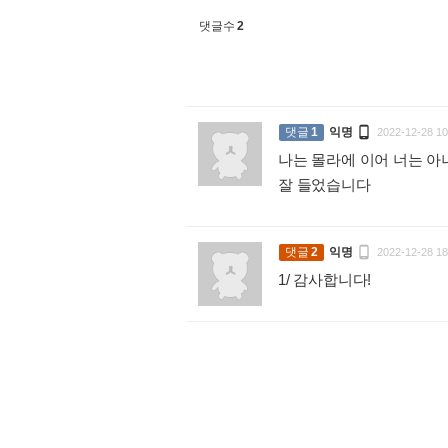
댓글수
2

댓글
1
익명
2022-12-28 10
나는 몰라에 이어 너는 아니
잘 들었습니다
:

댓글
2
익명
2022-12-28 18
1/ 감사합니다!
: