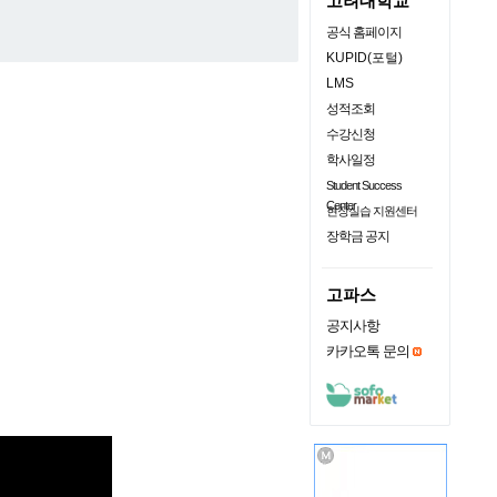
고려대학교
공식 홈페이지
KUPID(포털)
LMS
성적조회
수강신청
학사일정
Student Success
Center
현장실습 지원센터
장학금 공지
고파스
공지사항
카카오톡 문의