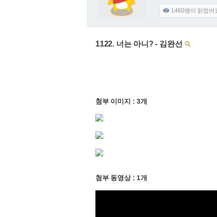
1460
명이 읽었어

1122. 너는 아니? - 김완선

첨부 이미지 : 3개
첨부 동영상 : 1개