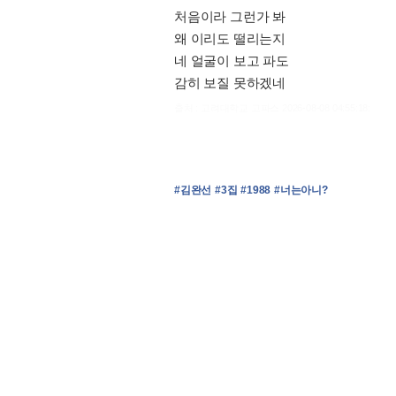
처음이라 그런가 봐
왜 이리도 떨리는지
네 얼굴이 보고 파도
감히 보질 못하겠네
출처 : 고려대학교 고파스 2026-08-08 04:55:18:
#김완선
#3집
#1988
#너는아니?