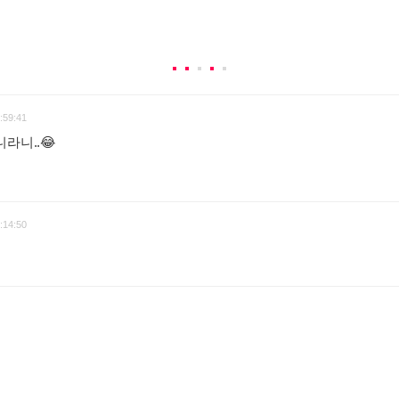
:59:41
라니..😂
:14:50