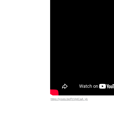
https://youtu.be/PzVpICaA_yk