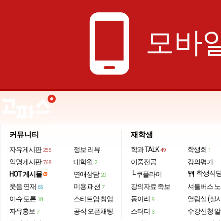
phone_android
모바일
커뮤니티
재학생
자유게시판
정보·리뷰
학과 TALK
학생회
255
49
1
익명게시판
대학원
이중전공
강의평가
768
2
학생식
HOT 게시물
연애상담
└ 쿠플라이
restaurant
20
웃음·연재
미용·패션
강의자료·족보
셔틀버스 
65
7
이슈·토론
스타트업·창업
동아리
열람실 (실
18
9
자유홍보
공식 오픈채팅
스터디
수강신청 
7
3