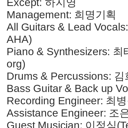
Except: 하지영
Management: 희명기획
All Guitars & Lead Vocal
AHA)
Piano & Synthesizers: 최
org)
Drums & Percussions:
Bass Guitar & Back up V
Recording Engineer: 
Assistance Engineer:
Guest Musician: 이정식(Te