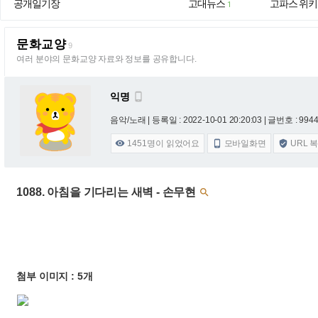
공개일기장
고대뉴스
고파스 위키
1
문화교양
9
여러 분야의 문화교양 자료와 정보를 공유합니다.
익명

음악/노래 |
등록일 : 2022-10-01 20:20:03
| 글번호 : 9944 
1451
명이 읽었어요
모바일화면
URL 



1088. 아침을 기다리는 새벽 - 손무현

첨부 이미지 : 5개