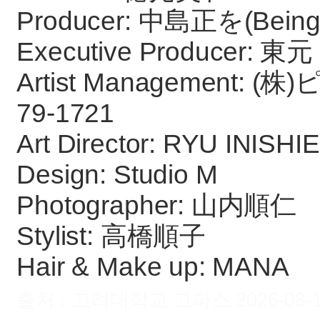
Producer: 中島正を(Being
Executive Producer:
Artist Management: 
79-1721
Art Director: RYU INISHIE
Design: Studio M
Photographer: 山内順仁
Stylist: 高橋順子
Hair & Make up: MANA
출처 : 고려대학교 고파스 2026-08-10 