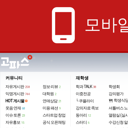
phone_android
모바일
커뮤니티
재학생
자유게시판
정보·리뷰
학과 TALK
학생회
258
2
38
익명게시판
대학원
이중전공
강의평가
744
2
학생식
HOT 게시물
연애상담
└ 쿠플라이
restaurant
21
웃음·연재
미용·패션
강의자료·족보
셔틀버스 
68
9
이슈·토론
스타트업·창업
동아리
열람실 (실
23
12
자유홍보
공식 오픈채팅
스터디
수강신청 
15
6