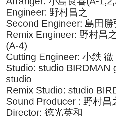
Arranger: 小島良喜(A-1,2,3
Engineer: 野村昌之
Second Engineer: 島田
Remix Engineer: 野村昌之(
(A-4)
Cutting Engineer: 小鉄 徹
Studio: studio BIRDMAN 
studio
Remix Studio: studio BI
Sound Producer : 野村昌
Director: 徳光英和