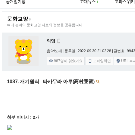
공개일기장
고대뉴스
고파스 위키
1
문화교양
9
여러 분야의 문화교양 자료와 정보를 공유합니다.
익명

음악/노래 |
등록일 : 2022-09-30 21:02:28
| 글번호 : 9943 
987
명이 읽었어요
모바일화면
URL 복



1087. 개기월식 - 타카무라 아루(高村亜留)

첨부 이미지 : 2개