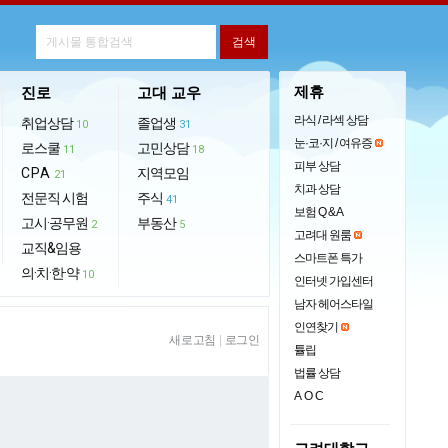
제휴
진로
고대 교우
라식 / 라섹 상담
취업상담
졸업생
10
31
눈·코·지 / 여유증
로스쿨
고민상담
11
18
피부 상담
CPA
지역모임
21
치과 상담
전문직 시험
주식
41
보험 Q & A
고시·공무원
부동산
2
5
고려대 원룸
교직&임용
스마트폰 특가
의·치·한·약
10
인터넷 가입센터
남자 헤어스타일
인연찾기
새로고침
|
로그인
튤립
법률 상담
AOC