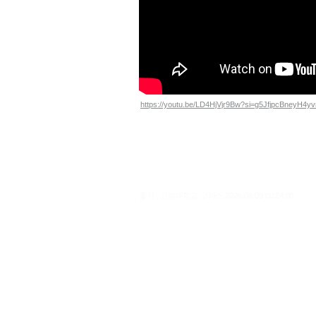
https://youtu.be/LD4HjVjr9Bw?si=g5JfjpcBneyH4y
출처 : 고려대학교 고파스 2026-08-09 00:24:08: