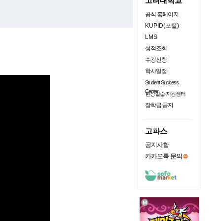
고려대학교
공식 홈페이지
KUPID(포털)
LMS
성적조회
수강신청
학사일정
Student Success
Center
현장실습 지원센터
장학금 공지
고파스
공지사항
카카오톡 문의