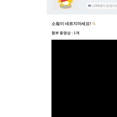
1288
명이 읽었어

소핔이 네르지마세요!

첨부 동영상 : 1개