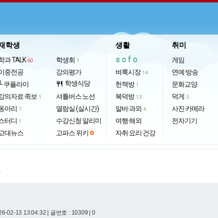
재학생
생활
취미
sofo
학과 TALK
학생회
게임
60
1
이중전공
강의평가
벼룩시장
연예·방송
14
학생식당
└ 쿠플라이
restaurant
헌책방
문화교양
1
강의자료·족보
셔틀버스 노선
복덕방
덕게
1
13
5
동아리
열람실 (실시간)
알바·과외
사진·카메라
7
4
스터디
수강신청 알리미
여행·해외
전자기기
1
고대뉴스
고파스 위키
자취·요리·건강
.
6-02-13 13:04:32
| 글번호 : 10309 | 0