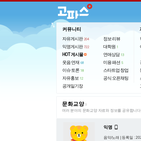
import_export
커뮤니티
자유게시판
정보·리뷰
204
익명게시판
대학원
722
1
HOT 게시물
연애상담
13
웃음·연재
미용·패션
68
5
이슈·토론
스타트업·창업
18
자유홍보
공식 오픈채팅
12
공개일기장
문화교양
9
여러 분야의 문화교양 자료와 정보를 공유합니다
익명

음악/노래 |
등록일 : 202