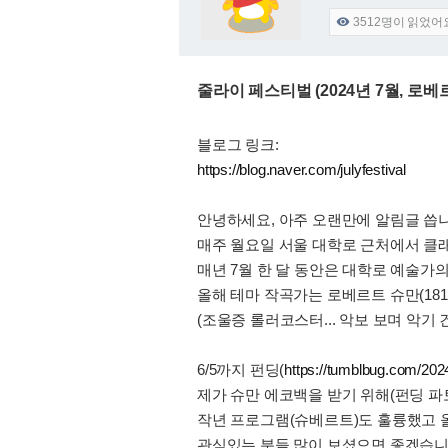
3512
명이 읽었어

줄라이 페스티벌 (2024년 7월, 로
블로그 링크:
https://blog.naver.com/julyfestival
안녕하세요, 아주 오랜만에 알림글 씁니
매주 월요일 서울 대학로 근처에서 클
매년 7월 한 달 동안은 대학로 예술가의
올해 테마 작곡가는 로베르트 슈만(1810
(조울증 롤러코스터... 악보 보며 악기
6/5까지 펀딩(
https://tumblbug.com/2024
제가 슈만 에코백을 받기 위해(펀딩 파
작년 프로그램(슈베르트)도 훌륭했고 
관심있는 분들 많이 보셨으면 좋겠습니