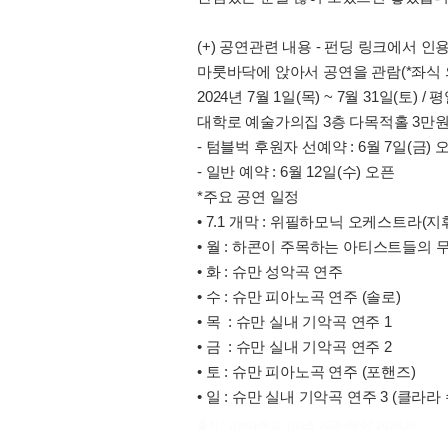
(+) 공연관련 내용 - 펀딩 링크에서 인용
마룻바닥에 앉아서 공연을 관람(*좌식 
2024년 7월 1일(목) ~ 7월 31일(토) /
대학로 예술가의집 3층 다목적홀 3만원 (* 
- 텀블벅 후원자 선예약 : 6월 7일(금) 
- 일반 예약 : 6월 12일(수) 오픈
*주요 공연 일정
• 7.1 개막 : 위필하모닉 오케스트라(지
• 월 : 하콘이 주목하는 아티스트들의 
• 화 : 슈만 성악곡 연주
• 수 : 슈만 피아노곡 연주 (솔로)
• 목 : 슈만 실내 기악곡 연주 1
• 금 : 슈만 실내 기악곡 연주 2
• 토 : 슈만 피아노곡 연주 (포핸즈)
• 일 : 슈만 실내 기악곡 연주 3 (클라라
출처 : 고려대학교 고파스 2026-08-07 20:24:24: