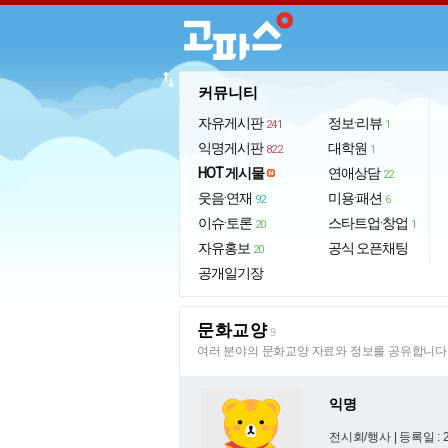
import_export
커뮤니티
자유게시판
정보·리뷰
241
1
익명게시판
대학원
822
1
HOT 게시물
연애상담
22
웃음·연재
미용·패션
92
6
이슈·토론
스타트업·창업
20
1
자유홍보
공식 오픈채팅
20
공개일기장
문화교양
9
여러 분야의 문화교양 자료와 정보를 공유합니다
익명
전시회/행사 |
등록일 : 2