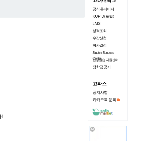
고려대학교
공식 홈페이지
KUPID(포털)
LMS
성적조회
수강신청
학사일정
Student Success
Center
현장실습 지원센터
장학금 공지
고파스
공지사항
카카오톡 문의
!