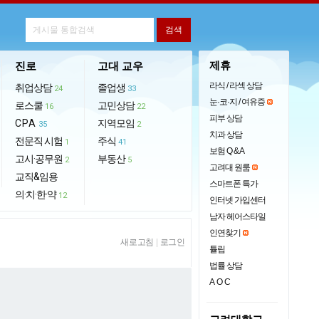
제휴
진로
고대 교우
라식 / 라섹 상담
취업상담
졸업생
24
33
눈·코·지 / 여유증
로스쿨
고민상담
16
22
피부 상담
CPA
지역모임
35
2
치과 상담
전문직 시험
주식
1
41
보험 Q & A
고시·공무원
부동산
2
5
고려대 원룸
교직&임용
스마트폰 특가
의·치·한·약
12
인터넷 가입센터
남자 헤어스타일
인연찾기
새로고침
|
로그인
튤립
법률 상담
AOC