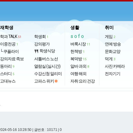
재학생
생활
취미
sofo
학과 TALK
학생회
게임
51
1
2
이중전공
강의평가
벼룩시장
연예·방송
1
11
학생식당
└ 쿠플라이
restaurant
헌책방
문화교양
1
강의자료·족보
셔틀버스 노선
복덕방
덕게
15
3
동아리
열람실 (실시간)
알바·과외
사진·카메라
9
8
스터디
수강신청 알리미
여행·해외
전자기기
5
고대뉴스
고파스 위키
자취·요리·건강
.
024-05-16 10:28:50
| 글번호 : 10171 | 0