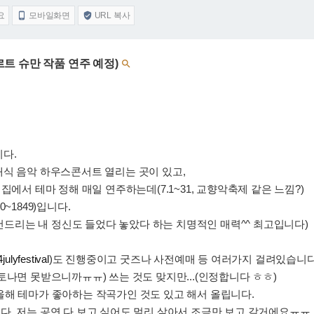
요
모바일화면
URL 복사


베르트 슈만 작품 연주 예정)

다.
래식 음악 하우스콘서트 열리는 곳이 있고,
집에서 테마 정해 매일 연주하는데(7.1~31, 교향악축제 같은 느낌?)
~1849)입니다.
 건드리는 내 정신도 들었다 놓았다 하는 치명적인 매력^^ 최고입니다)
julyfestival
)도 진행중이고 굿즈나 사전예매 등 여러가지 걸려있습니다
토나면 못받으니까ㅠㅠ) 쓰는 것도 맞지만...(인정합니다 ㅎㅎ)
올해 테마가 좋아하는 작곡가인 것도 있고 해서 올립니다.
다. 저는 공연 다 보고 싶어도 멀리 살아서 조금만 보고 갈거에요ㅠㅠ