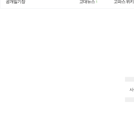
공개일기장
고대뉴스
고파스 위키
1
사