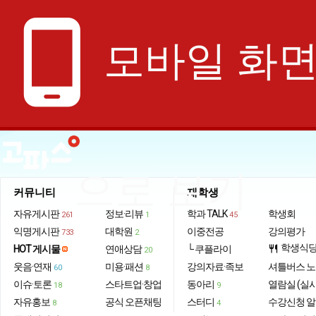
phone_android
모바일 화
으로 보기
커뮤니티
재학생
자유게시판
정보·리뷰
학과 TALK
학생회
261
1
45
익명게시판
대학원
이중전공
강의평가
733
2
학생식
HOT 게시물
연애상담
└ 쿠플라이
restaurant
20
웃음·연재
미용·패션
강의자료·족보
셔틀버스 
60
8
이슈·토론
스타트업·창업
동아리
열람실 (실
18
9
자유홍보
공식 오픈채팅
스터디
수강신청 
8
4