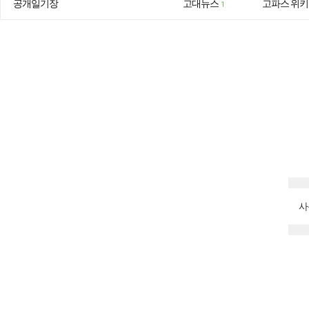
공개일기장
고대뉴스
고파스 위키
1
사