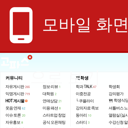
phone_android
모바일 화
으로 보기
커뮤니티
재학생
자유게시판
정보·리뷰
학과 TALK
학생회
265
1
47
익명게시판
대학원
이중전공
강의평가
719
2
학생식
HOT 게시물
연애상담
└ 쿠플라이
restaurant
21
웃음·연재
미용·패션
강의자료·족보
셔틀버스 
62
8
이슈·토론
스타트업·창업
동아리
열람실 (실
20
10
자유홍보
공식 오픈채팅
스터디
수강신청 
8
3