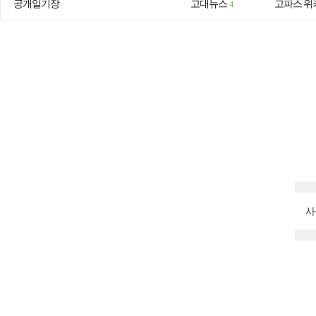
공개일기장
고대뉴스
고파스 위
4
사