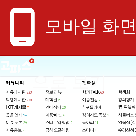
phone_android
모바일 화
으로 보기
커뮤니티
재학생
자유게시판
정보·리뷰
학과 TALK
학생회
223
60
익명게시판
대학원
이중전공
강의평가
788
2
2
학생식
HOT 게시물
연애상담
└ 쿠플라이
restaurant
25
웃음·연재
미용·패션
강의자료·족보
셔틀버스 
94
4
2
이슈·토론
스타트업·창업
동아리
열람실 (실
29
2
14
자유홍보
공식 오픈채팅
스터디
수강신청 
23
4