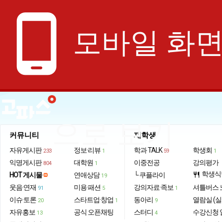
phone_android
모바일 화
으로 보기
커뮤니티
재학생
자유게시판
정보·리뷰
학과 TALK
학생회
233
1
59
1
익명게시판
대학원
이중전공
강의평가
804
1
학생식
HOT 게시물
연애상담
└ 쿠플라이
restaurant
19
웃음·연재
미용·패션
강의자료·족보
셔틀버스 
91
5
1
이슈·토론
스타트업·창업
동아리
열람실 (실
20
1
9
자유홍보
공식 오픈채팅
스터디
수강신청 
13
4