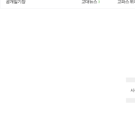
공개일기장
고대뉴스
고파스 위
3
사