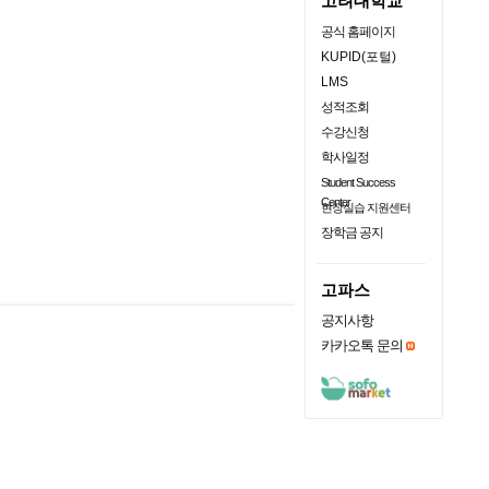
고려대학교
공식 홈페이지
KUPID(포털)
LMS
성적조회
수강신청
학사일정
Student Success
Center
현장실습 지원센터
장학금 공지
고파스
공지사항
카카오톡 문의