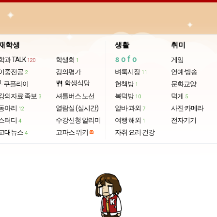
재학생
생활
취미
sofo
학과 TALK
학생회
게임
120
1
이중전공
강의평가
벼룩시장
연예·방송
2
11
학생식당
└ 쿠플라이
restaurant
헌책방
문화교양
1
강의자료·족보
셔틀버스 노선
복덕방
덕게
3
10
5
동아리
열람실 (실시간)
알바·과외
사진·카메라
12
7
스터디
수강신청 알리미
여행·해외
전자기기
4
1
고대뉴스
고파스 위키
자취·요리·건강
4