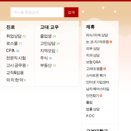
제휴
진로
고대 교우
라식 / 라섹 상담
취업상담
졸업생
22
24
눈·코·지 / 여유증
로스쿨
고민상담
21
24
피부 상담
CPA
지역모임
36
2
치과 상담
전문직 시험
주식
36
보험 Q & A
고시·공무원
부동산
4
10
고려대 원룸
교직&임용
스마트폰 특가
의·치·한·약
8
인터넷 가입센터
남자 헤어스타일
인연찾기
튤립
법률 상담
AOC