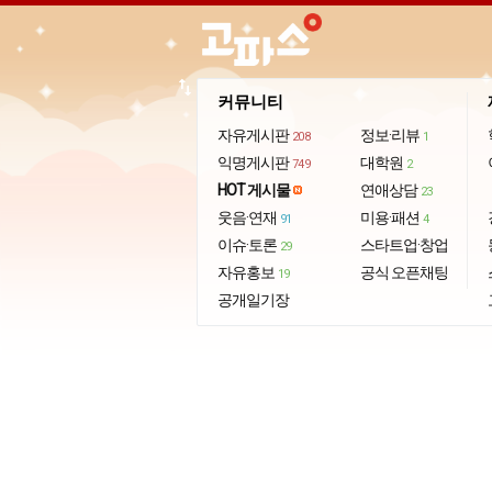
import_export
커뮤니티
자유게시판
정보·리뷰
208
1
익명게시판
대학원
749
2
HOT 게시물
연애상담
23
웃음·연재
미용·패션
91
4
이슈·토론
스타트업·창업
29
자유홍보
공식 오픈채팅
19
공개일기장