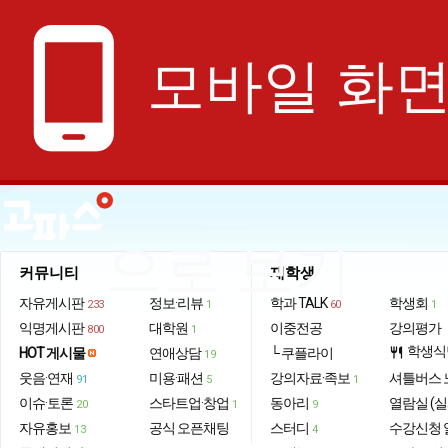
phone_android
모바일 화
으로 보기
커뮤니티
재학생
자유게시판
정보·리뷰
학과 TALK
학생회
233
1
60
1
익명게시판
대학원
이중전공
강의평가
800
1
학생식
HOT 게시물
연애상담
└ 쿠플라이
restaurant
19
웃음·연재
미용·패션
강의자료·족보
셔틀버스 
91
5
1
이슈·토론
스타트업·창업
동아리
열람실 (실
20
1
9
자유홍보
공식 오픈채팅
스터디
수강신청 
13
4