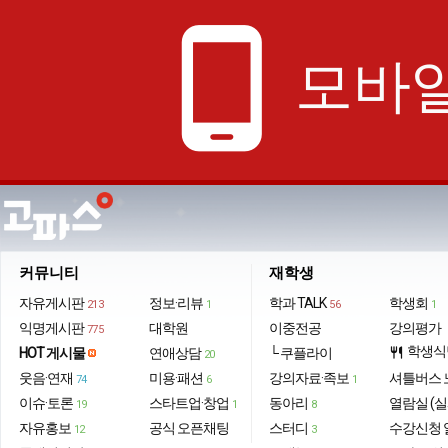
phone_android
모바일
커뮤니티
재학생
자유게시판
정보·리뷰
학과 TALK
학생회
213
1
56
1
익명게시판
대학원
이중전공
강의평가
775
학생식
HOT 게시물
연애상담
└ 쿠플라이
restaurant
20
웃음·연재
미용·패션
강의자료·족보
셔틀버스 
74
6
1
이슈·토론
스타트업·창업
동아리
열람실 (실
19
1
8
자유홍보
공식 오픈채팅
스터디
수강신청 
12
3