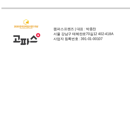
캠퍼스프렌즈 | 대표 : 박종찬
서울 강남구 테헤란로70길12 402-418A
사업자 등록번호 : 391-01-00107