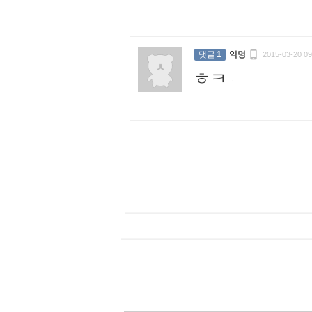

댓글
1
익명
2015-03-20 09
ㅎㅋ
: