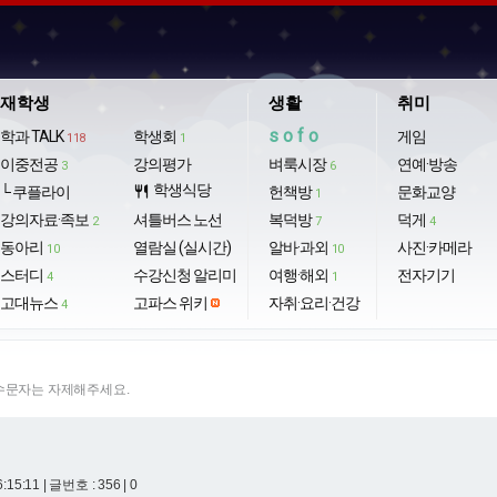
재학생
생활
취미
sofo
학과 TALK
학생회
게임
118
1
이중전공
강의평가
벼룩시장
연예·방송
3
6
학생식당
└ 쿠플라이
restaurant
헌책방
문화교양
1
강의자료·족보
셔틀버스 노선
복덕방
덕게
2
7
4
동아리
열람실 (실시간)
알바·과외
사진·카메라
10
10
스터디
수강신청 알리미
여행·해외
전자기기
4
1
고대뉴스
고파스 위키
자취·요리·건강
4
특수문자는 자제해주세요.
6:15:11
| 글번호 : 356 | 0