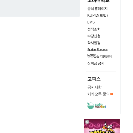
고려대학교
공식 홈페이지
KUPID(포털)
LMS
성적조회
수강신청
학사일정
Student Success
Center
현장실습 지원센터
장학금 공지
고파스
공지사항
카카오톡 문의