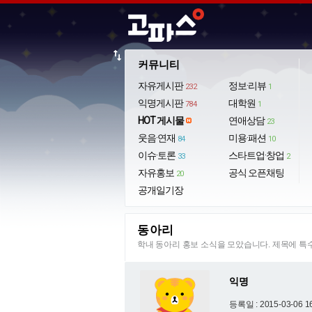
import_export
커뮤니티
자유게시판
정보·리뷰
232
1
익명게시판
대학원
784
1
HOT 게시물
연애상담
23
웃음·연재
미용·패션
84
10
이슈·토론
스타트업·창업
33
2
자유홍보
공식 오픈채팅
20
공개일기장
동아리
학내 동아리 홍보 소식을 모았습니다. 제목에 
익명
등록일 : 2015-03-06 1