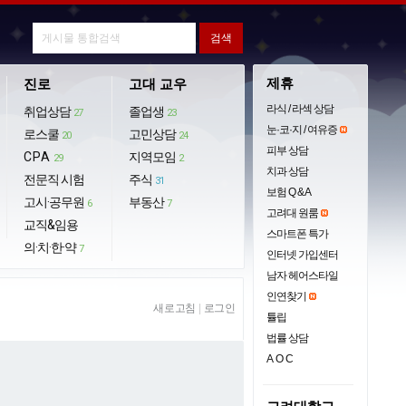
제휴
진로
고대 교우
라식 / 라섹 상담
취업상담
졸업생
27
23
눈·코·지 / 여유증
로스쿨
고민상담
20
24
피부 상담
CPA
지역모임
29
2
치과 상담
전문직 시험
주식
31
보험 Q & A
고시·공무원
부동산
6
7
고려대 원룸
교직&임용
스마트폰 특가
의·치·한·약
7
인터넷 가입센터
남자 헤어스타일
인연찾기
새로고침
|
로그인
튤립
법률 상담
AOC