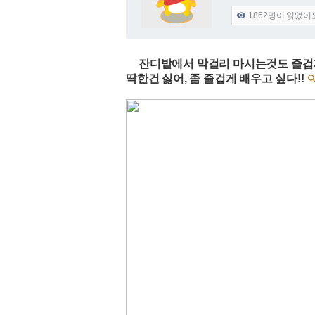
1862
명이 읽었어

잔디밭에서 막걸리 마시는것도 즐겁지
딱한건 싫어, 좀 즐겁게 배우고 싶다!!