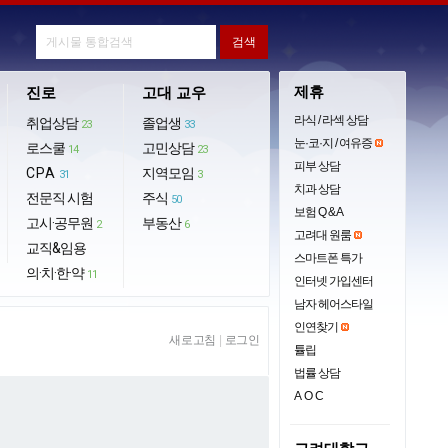
제휴
진로
고대 교우
라식 / 라섹 상담
취업상담
졸업생
23
33
눈·코·지 / 여유증
로스쿨
고민상담
14
23
피부 상담
CPA
지역모임
31
3
치과 상담
전문직 시험
주식
50
보험 Q & A
고시·공무원
부동산
2
6
고려대 원룸
교직&임용
스마트폰 특가
의·치·한·약
11
인터넷 가입센터
남자 헤어스타일
인연찾기
새로고침
|
로그인
튤립
법률 상담
AOC