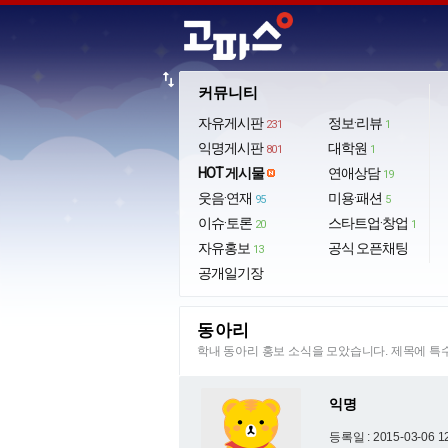
import_export
커뮤니티
자유게시판
정보·리뷰
231
1
익명게시판
대학원
801
1
HOT 게시물
연애상담
19
웃음·연재
미용·패션
95
5
이슈·토론
스타트업·창업
20
1
자유홍보
공식 오픈채팅
13
공개일기장
동아리
학내 동아리 홍보 소식을 모았습니다. 제목에 
익명
등록일 : 2015-03-06 1