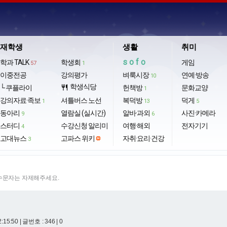
재학생
생활
취미
sofo
학과 TALK
학생회
게임
57
1
이중전공
강의평가
벼룩시장
연예·방송
10
학생식당
└ 쿠플라이
restaurant
헌책방
문화교양
1
강의자료·족보
셔틀버스 노선
복덕방
덕게
1
13
5
동아리
열람실 (실시간)
알바·과외
사진·카메라
9
6
스터디
수강신청 알리미
여행·해외
전자기기
4
고대뉴스
고파스 위키
자취·요리·건강
3
특수문자는 자제해주세요.
2:15:50
| 글번호 : 346 | 0