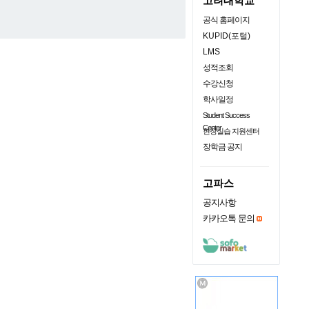
고려대학교
공식 홈페이지
KUPID(포털)
LMS
성적조회
수강신청
학사일정
Student Success
Center
현장실습 지원센터
장학금 공지
고파스
공지사항
카카오톡 문의