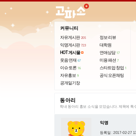
import_export
커뮤니티
자유게시판
정보·리뷰
205
익명게시판
대학원
723
HOT 게시물
연애상담
17
웃음·연재
미용·패션
67
7
이슈·토론
스타트업·창업
16
1
자유홍보
공식 오픈채팅
9
공개일기장
동아리
학내 동아리 홍보 소식을 모았습니다. 제목에 
익명
등록일 : 2017-02-27 1