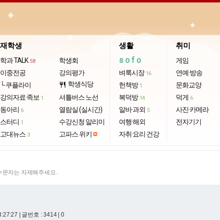
재학생
생활
취미
sofo
학과 TALK
학생회
게임
58
이중전공
강의평가
벼룩시장
연예·방송
16
학생식당
└ 쿠플라이
restaurant
헌책방
문화교양
1
강의자료·족보
셔틀버스 노선
복덕방
덕게
1
14
6
동아리
열람실 (실시간)
알바·과외
사진·카메라
6
5
스터디
수강신청 알리미
여행·해외
전자기기
1
고대뉴스
고파스 위키
자취·요리·건강
3
특수문자는 자제해주세요.
3:27:27
| 글번호 : 3414 | 0