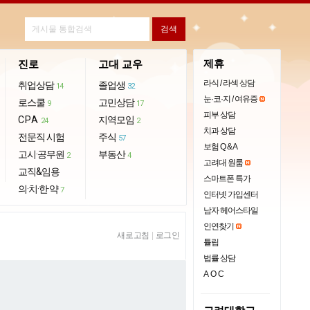
제휴
진로
고대 교우
라식 / 라섹 상담
취업상담
졸업생
14
32
눈·코·지 / 여유증
로스쿨
고민상담
9
17
피부 상담
CPA
지역모임
24
2
치과 상담
전문직 시험
주식
57
보험 Q & A
고시·공무원
부동산
2
4
고려대 원룸
교직&임용
스마트폰 특가
의·치·한·약
7
인터넷 가입센터
남자 헤어스타일
인연찾기
새로고침
|
로그인
튤립
법률 상담
AOC