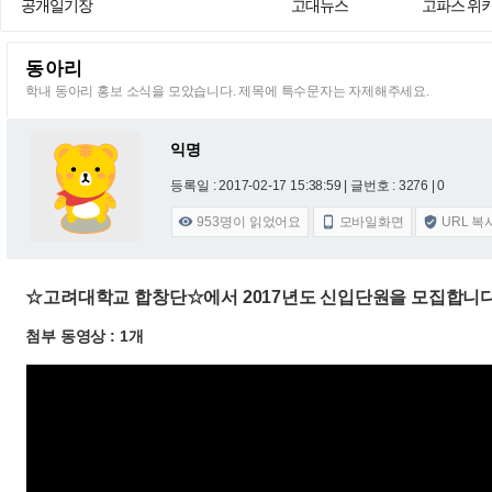
공개일기장
고대뉴스
고파스 위
동아리
학내 동아리 홍보 소식을 모았습니다. 제목에 특수문자는 자제해주세요.
익명
등록일 : 2017-02-17 15:38:59
| 글번호 : 3276 | 0
953
명이 읽었어요
모바일화면
URL 복



☆고려대학교 합창단☆에서 2017년도 신입단원을 모집합니
첨부 동영상 : 1개