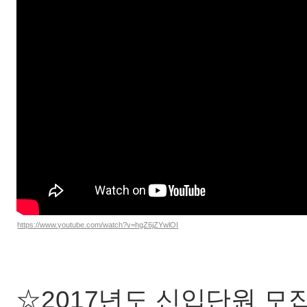
https://www.youtube.com/watch?v=hgZ6jZYwlOI
☆2017년도 신입단원 모