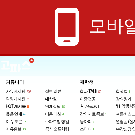
phone_android
모바일
커뮤니티
재학생
자유게시판
정보·리뷰
학과 TALK
학생회
206
59
1
익명게시판
대학원
이중전공
강의평가
710
학생식
HOT 게시물
연애상담
└ 쿠플라이
restaurant
15
웃음·연재
미용·패션
강의자료·족보
셔틀버스 
68
4
1
이슈·토론
스타트업·창업
동아리
열람실 (실
18
7
자유홍보
공식 오픈채팅
스터디
수강신청 
10
1